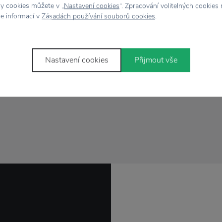
hy cookies můžete v „
Nastavení cookies
“. Zpracování volitelných cookies
ce informací v
Zásadách používání souborů cookies
.
Nastavení cookies
Přijmout vše
bsahují žádná
vým odpadem.