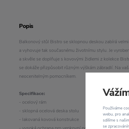
Popis
Balkonový stůl Bistro se sklopnou deskou zabírá velmi
a vyhovuje tak současnému životnímu stylu. Je vyroben
a skvěle se doplňuje s kovovými židlemi z kolekce Bis
se dokáže přizpůsobit různým výškám zábradlí. Na va
neocenitelným pomocníkem.
Vážím
Specifikace:
- ocelový rám
Používáme cook
- sklopná ocelová deska stolu
webu, pro anal
- lakovaná kovová konstrukce
sdílíme s naši
se zpracováním
- vysoká ochrana pro venkovní použití