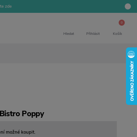
jte zde
0
Hledat
Přihlásit
Košík
 Bistro Poppy
ení možné koupit.