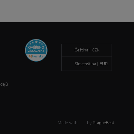
Čeština | CZK
Slovenština | EUR
údajů
Made with
by
PragueBest