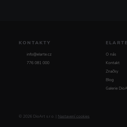
KONTAKTY
ELART
info@elarte.cz
O nás
776 081 000
Kontakt
Značky
Blog
Galerie Dio
© 2026 DioArt s.r.o.
|
Nastavení cookies