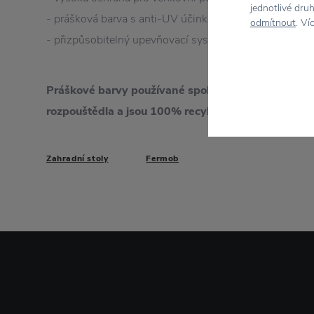
jednotlivé dru
- prášková barva s anti-UV účinkem
odmítnout
. Ví
- přizpůsobitelný upevňovací systém
Práškové barvy používané společností Fermob neo
rozpouštědla a jsou 100% recyklovatelné s nulo
Zahradní stoly
Fermob