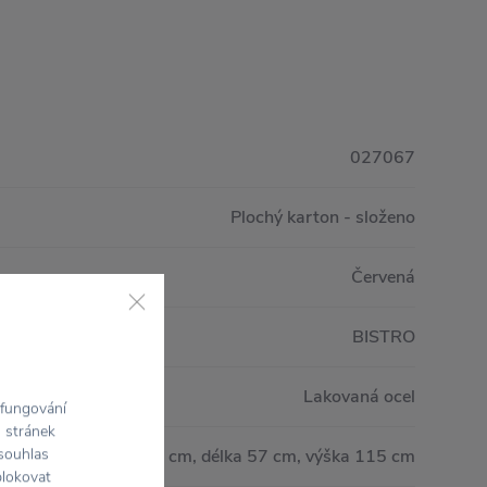
027067
Plochý karton - složeno
Červená
BISTRO
Lakovaná ocel
 fungování
h stránek
Šířka 77 cm, délka 57 cm, výška 115 cm
 souhlas
blokovat