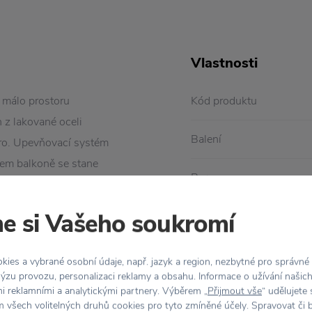
Vlastnosti
 málo prostoru
Kód produktu
 z lakované oceli
Balení
tro. Upevňovací systém
šem balkoně se stane
Barva
e si Vašeho soukromí
Kolekce
Materiál
ies a vybrané osobní údaje, např. jazyk a region, nezbytné pro správné
ýzu provozu, personalizaci reklamy a obsahu. Informace o užívání našic
Rozměr
mi reklamními a analytickými partnery. Výběrem „
Přijmout vše
“ udělujete
 všech volitelných druhů cookies pro tyto zmíněné účely. Spravovat či 