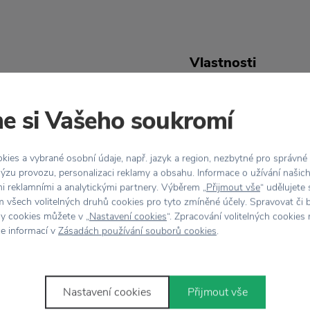
Vlastnosti
ohou být stylové!
Kód produktu
e si Vašeho soukromí
 Letters
. Ta zde opět
Barva
je poznávacím znamením
ies a vybrané osobní údaje, např. jazyk a region, nezbytné pro správné
ýzu provozu, personalizaci reklamy a obsahu. Informace o užívání našic
Designér
mi reklamními a analytickými partnery. Výběrem „
Přijmout vše
“ udělujete
. Pokud máte v kuchyni
 všech volitelných druhů cookies pro tyto zmíněné účely. Spravovat či 
ět ani tato utěrka.
Materiál
hy cookies můžete v „
Nastavení cookies
“. Zpracování volitelných cookies
ce informací v
Zásadách používání souborů cookies
.
Rozměr
Nastavení cookies
Přijmout vše