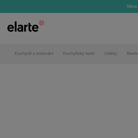
Sleva 
Kuchyně a stolování
Kuchyňský textil
Utěrky
Bavln