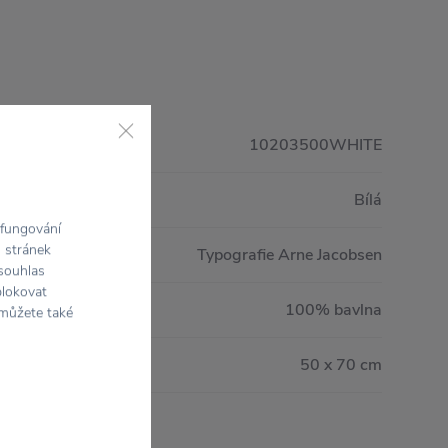
10203500WHITE
Bílá
 fungování
h stránek
Typografie Arne Jacobsen
 souhlas
blokovat
100% bavlna
 můžete také
50 x 70 cm