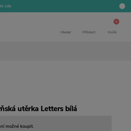
jte zde
0
Hledat
Přihlásit
Košík
ská utěrka Letters bílá
ení možné koupit.