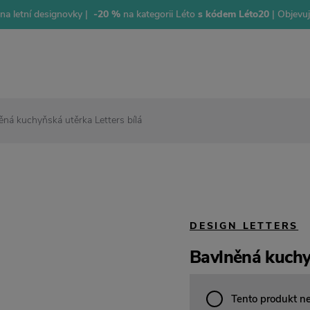
na letní designovky |
-20 %
na kategorii Léto
s kódem Léto20
| Objevu
ěná kuchyňská utěrka Letters bílá
DESIGN LETTERS
Bavlněná kuchyň
Tento produkt n