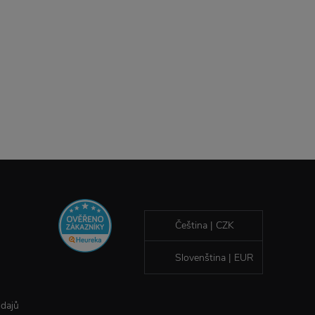
Čeština | CZK
Slovenština | EUR
údajů