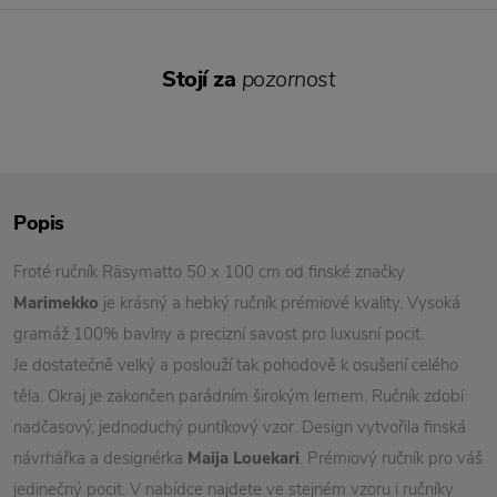
Stojí za
pozornost
Popis
Froté ručník Räsymatto 50 x 100 cm od finské značky
Marimekko
je krásný a hebký ručník prémiové kvality. Vysoká
gramáž 100% bavlny a precizní savost pro luxusní pocit.
Je dostatečně velký a poslouží tak pohodově k osušení celého
těla. Okraj je zakončen parádním širokým lemem. Ručník zdobí
nadčasový, jednoduchý puntíkový vzor. Design vytvořila finská
návrhářka a designérka
Maija Louekari
. Prémiový ručník pro váš
jedinečný pocit. V nabídce najdete ve stejném vzoru i ručníky