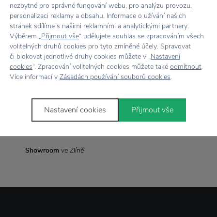
nezbytné pro správné fungování webu, pro analýzu provozu,
Rozměr
D: 100 cm x 50 cm
personalizaci reklamy a obsahu. Informace o užívání našich
stránek sdílíme s našimi reklamními a analytickými partnery.
Vyrobeno
v Portugalsku
Výběrem „
Přijmout vše
“ udělujete souhlas se zpracováním všech
volitelných druhů cookies pro tyto zmíněné účely. Spravovat
či blokovat jednotlivé druhy cookies můžete v „
Nastavení
cookies
“. Zpracování volitelných cookies můžete také
odmítnout
.
Vše skladem,
odesíláme ihned
Více informací v
Zásadách používání souborů cookies
.
Doprava zdarma
nad 2 000 Kč
Nastavení cookies
Přijmout vše
Vrácení zboží
do 30 dnů
7500+ produktů
na výběr
Showroom
ve Zlíně