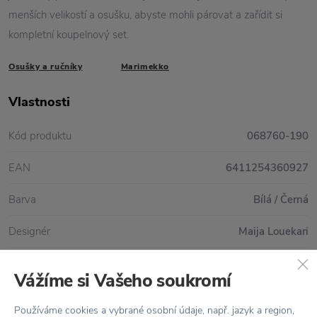
menších velikostí a osušku, abyste mohli párovat a zařídit si
kompletní koupelnový set.
Osušky a ručníky
Marimekko
Vlastnosti
Kód produktu
068760-190
EAN
6411254360927
Barva
Bílá / Černá
Designér
Maija Louekari
Materiál
100% bavlna
Vážíme si Vašeho soukromí
Péče
Praní v pračce na 60°
Používáme cookies a vybrané osobní údaje, např. jazyk a region,