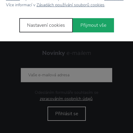
Více informací v
Zásadách používání souborů cookies
.
Showroom
ve Zlíně
Nastavení cookies
Přijmout vše
Novinky
e-mailem
Odesláním formuláře souhlasím se
zpracováním osobních údajů
.
Přihlásit se