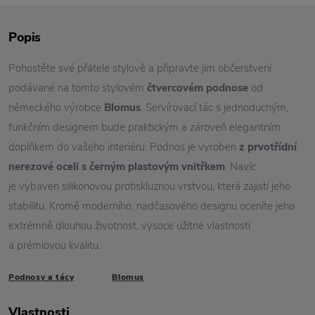
Popis
Pohostěte své přátele stylově a připravte jim občerstvení
podávané na tomto stylovém
čtvercovém podnose
od
německého výrobce
Blomus
. Servírovací tác s jednoduchým,
funkčním designem bude praktickým a zároveň elegantním
doplňkem do vašeho interiéru. Podnos je vyroben
z prvotřídní
nerezové oceli s černým plastovým vnitřkem
. Navíc
je vybaven silikonovou protiskluznou vrstvou, která zajistí jeho
stabilitu. Kromě moderního, nadčasového designu oceníte jeho
extrémně dlouhou životnost, vysoce užitné vlastnosti
a prémiovou kvalitu.
Podnosy a tácy
Blomus
Vlastnosti