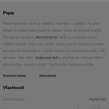
Popis
Nejen samotný dárek je důležitý. Nechejte si záležet i na jeho
balení. A krásný balicí papír je základ. Tento od dánské značky
Monograph je navíc
oboustranný,
takže si s balením dárků
můžete pohrát. Papír má z jedné strany jemný červený proužek
na růžovém podkladu a z druhé strany jsou červené proužky dál
od sebe. Oba vzory
vzájemně ladí
a doplňují se, takže je klidně
oba použijte na jeden dárek. Stačí trochu fantazie a nůžky.
Kreativní balení
Monograph
Vlastnosti
Kód produktu
Mgfe0190