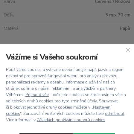
Barva
Červená / Růžová
Délka
5 m x 70 cm
Materiál
Papír
Vážíme si Vašeho soukromí
Vše skladem,
odesíláme ihned
Doprava zdarma
nad 2 000 Kč
Používáme cookies a vybrané osobní údaje, např. jazyk a region,
nezbytné pro správné fungování webu, pro analýzu provozu,
Vrácení zboží
do 30 dnů
personalizaci reklamy a obsahu. Informace o užívání našich
stránek sdílíme s našimi reklamními a analytickými partnery.
7500+ produktů
na výběr
Výběrem „
Přijmout vše
“ udělujete souhlas se zpracováním všech
volitelných druhů cookies pro tyto zmíněné účely. Spravovat
Showroom
ve Zlíně
či blokovat jednotlivé druhy cookies můžete v „
Nastavení
cookies
“. Zpracování volitelných cookies můžete také
odmítnout
.
Více informací v
Zásadách používání souborů cookies
.