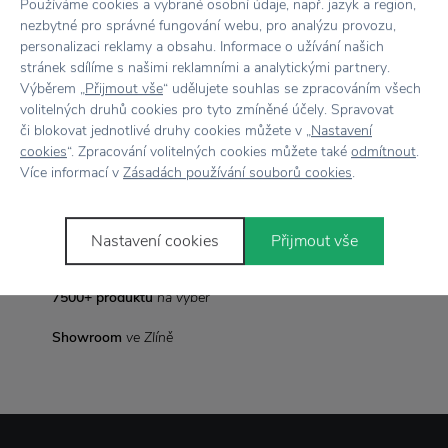
Používáme cookies a vybrané osobní údaje, např. jazyk a region,
nezbytné pro správné fungování webu, pro analýzu provozu,
Vůně
Svěží verbena
personalizaci reklamy a obsahu. Informace o užívání našich
stránek sdílíme s našimi reklamními a analytickými partnery.
Vyrobeno
Ve Francii
Výběrem „
Přijmout vše
“ udělujete souhlas se zpracováním všech
volitelných druhů cookies pro tyto zmíněné účely. Spravovat
či blokovat jednotlivé druhy cookies můžete v „
Nastavení
cookies
“. Zpracování volitelných cookies můžete také
odmítnout
.
Více informací v
Zásadách používání souborů cookies
.
Vše skladem,
odesíláme ihned
Doprava zdarma
nad 2 000 Kč
Nastavení cookies
Přijmout vše
Vrácení zboží
do 30 dnů
7500+ produktů
na výběr
Showroom
ve Zlíně