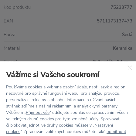
Kód produktu
75233777
EAN
5711173137473
Barva
Šedá
Materiál
Keramika
Rozměr
Ø 9x výška 24 cm
Vážíme si Vašeho soukromí
Používáme cookies a vybrané osobní údaje, např. jazyk a region,
Vše skladem,
odesíláme ihned
nezbytné pro správné fungování webu, pro analýzu provozu,
personalizaci reklamy a obsahu. Informace o užívání našich
Doprava zdarma
nad 2 000 Kč
stránek sdílíme s našimi reklamními a analytickými partnery.
Výběrem „
Přijmout vše
“ udělujete souhlas se zpracováním všech
Vrácení zboží
do 30 dnů
volitelných druhů cookies pro tyto zmíněné účely. Spravovat
či blokovat jednotlivé druhy cookies můžete v „
Nastavení
7500+ produktů
na výběr
cookies
“. Zpracování volitelných cookies můžete také
odmítnout
.