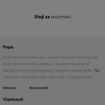
Stojí za
pozornost
Popis
Keramická trendy dekorace v podobě ananasu v šedé glazuře
může zdobit vaši ložnici, knihovnu, koupelnu nebo kuchyň.
Nebojte se trochu extravagance, v interiéru vypadá skvěle.
Tip:
Pořídit jej u nás můžete také v bílé, zlaté či bílozlaté barvě.
Dekorace
Bloomingville
Vlastnosti