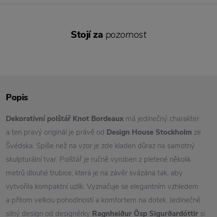
Stojí za
pozornost
Popis
Dekorativní polštář Knot Bordeaux
má jedinečný charakter
a ten pravý originál je právě od
Design House Stockholm
ze
Švédska. Spíše než na vzor je zde kladen důraz na samotný
skulpturální tvar. Polštář je ručně vyroben z pletené několik
metrů dlouhé trubice, která je na závěr svázána tak, aby
vytvořila kompaktní uzlík. Vyznačuje se elegantním vzhledem
a přitom velkou pohodlností a komfortem na dotek. Jedinečně
silný design od designérky
Ragnheiður Ösp Sigurðardóttir
si