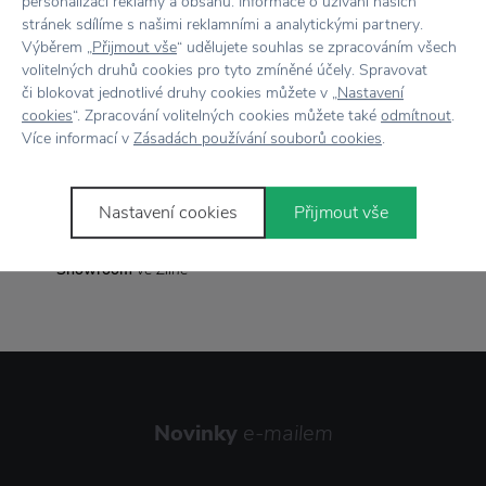
personalizaci reklamy a obsahu. Informace o užívání našich
stránek sdílíme s našimi reklamními a analytickými partnery.
Výběrem „
Přijmout vše
“ udělujete souhlas se zpracováním všech
volitelných druhů cookies pro tyto zmíněné účely. Spravovat
či blokovat jednotlivé druhy cookies můžete v „
Nastavení
Vše skladem,
odesíláme ihned
cookies
“. Zpracování volitelných cookies můžete také
odmítnout
.
Více informací v
Zásadách používání souborů cookies
.
Doprava zdarma
nad 2 000 Kč
Vrácení zboží
do 30 dnů
Nastavení cookies
Přijmout vše
7500+ produktů
na výběr
Showroom
ve Zlíně
Novinky
e-mailem