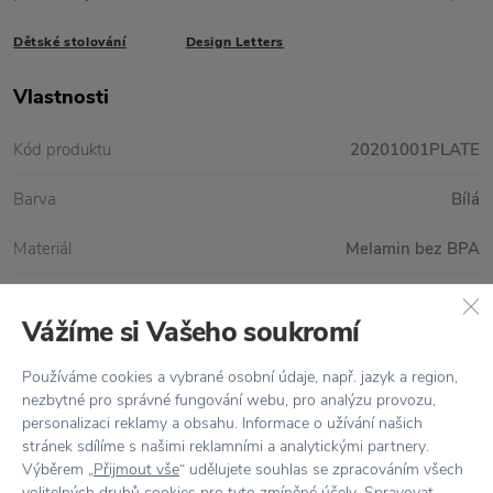
Dětské stolování
Design Letters
Vlastnosti
Kód produktu
20201001PLATE
Barva
Bílá
Materiál
Melamin bez BPA
Péče
Lze mýt v myčce
Vážíme si Vašeho soukromí
Rozměr
Ø 21 cm
Používáme cookies a vybrané osobní údaje, např. jazyk a region,
nezbytné pro správné fungování webu, pro analýzu provozu,
personalizaci reklamy a obsahu. Informace o užívání našich
stránek sdílíme s našimi reklamními a analytickými partnery.
Vše skladem,
odesíláme ihned
Výběrem „
Přijmout vše
“ udělujete souhlas se zpracováním všech
Doprava zdarma
nad 2 000 Kč
volitelných druhů cookies pro tyto zmíněné účely. Spravovat