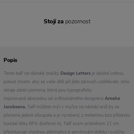
Stojí za
pozornost
Popis
Tento talíř od dánské značky
Design Letters
je ideální volbou,
pokud chcete, aby se vaše dítě při jídle zároveň vzdělávalo. Jeho
okraje zdobí písmena, která jsou typograficky
inspirovaná abecedou od světoznámého designera
Arneho
Jacobsena.
Talíř můžete mýt v myčce na nádobí aniž by se
písmena jakkoli ošoupala a je vyrobený z melaminu bez přídavku
toxické látky BPA (bisfenol A). Talíř svým průměrem 21 cm
představuje vhodnou alternativu k servírování obědu i svačiny.