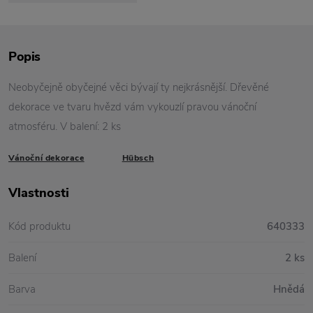
Popis
Neobyčejně obyčejné věci bývají ty nejkrásnější. Dřevěné
dekorace ve tvaru hvězd vám vykouzlí pravou vánoční
atmosféru. V balení: 2 ks
Vánoční dekorace
Hübsch
Vlastnosti
Kód produktu
640333
Balení
2 ks
Barva
Hnědá