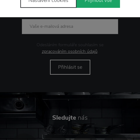
Nastavení cookies
Přijmout vše
Novinky
e-mailem
Odesláním formuláře souhlasím se
zpracováním osobních údajů
.
Přihlásit se
Sledujte
nás