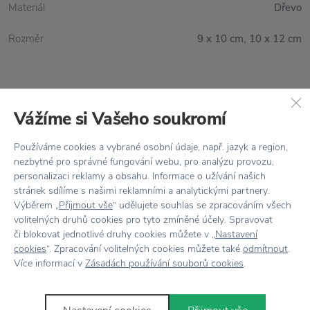
Materiál
Dřevo
Rozměr
9 x 10 cm, 10 x 12 cm
Vše skladem,
odesíláme ihned
Vážíme si Vašeho soukromí
Doprava zdarma
nad 2 000 Kč
Používáme cookies a vybrané osobní údaje, např. jazyk a region,
Vrácení zboží
do 30 dnů
nezbytné pro správné fungování webu, pro analýzu provozu,
personalizaci reklamy a obsahu. Informace o užívání našich
7500+ produktů
na výběr
stránek sdílíme s našimi reklamními a analytickými partnery.
Výběrem „
Přijmout vše
“ udělujete souhlas se zpracováním všech
Showroom
ve Zlíně
volitelných druhů cookies pro tyto zmíněné účely. Spravovat
či blokovat jednotlivé druhy cookies můžete v „
Nastavení
cookies
“. Zpracování volitelných cookies můžete také
odmítnout
.
Více informací v
Zásadách používání souborů cookies
.