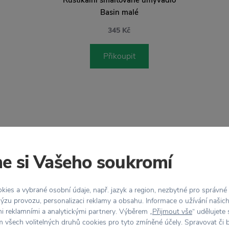
Basin malé
345 Kč
Přikoupit
zdarma
Vrácení zboží
e si Vašeho soukromí
 Kč
do 30 dnů
ies a vybrané osobní údaje, např. jazyk a region, nezbytné pro správné
ýzu provozu, personalizaci reklamy a obsahu. Informace o užívání našic
mi reklamními a analytickými partnery. Výběrem „
Přijmout vše
“ udělujete
Vlastnosti
 všech volitelných druhů cookies pro tyto zmíněné účely. Spravovat či 