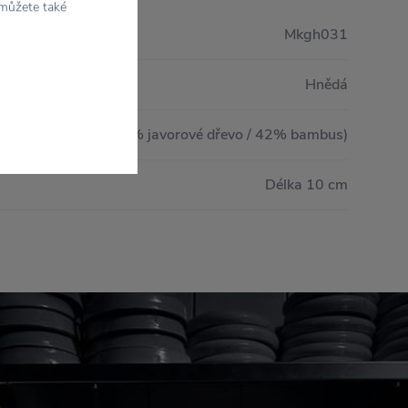
 můžete také
Mkgh031
Hnědá
Dřevo (58 % javorové dřevo / 42% bambus)
Délka 10 cm