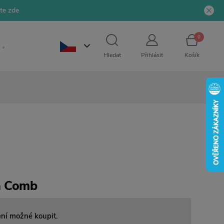
jte zde
0
Hledat
Přihlásit
Košík
n Comb
ení možné koupit.