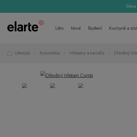
Sleva 
Léto
Nové
Bydlení
Kuchyně a sto
Lifestyle
Kosmetika
Hřebeny a kartáče
Dřevěný hř