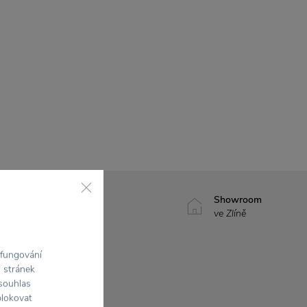
7500+ produktů
Showroom
na výběr
ve Zlíně
 fungování
h stránek
 souhlas
blokovat