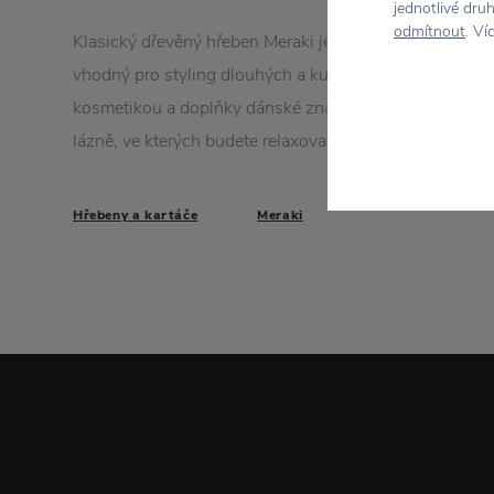
jednotlivé dru
odmítnout
. Ví
Klasický dřevěný hřeben Meraki je vyrobený z odolného
vhodný pro styling dlouhých a kudrnatých vlasů. Vybav
kosmetikou a doplňky dánské značky Meraki a vytvořt
lázně, ve kterých budete relaxovat.
Hřebeny a kartáče
Meraki