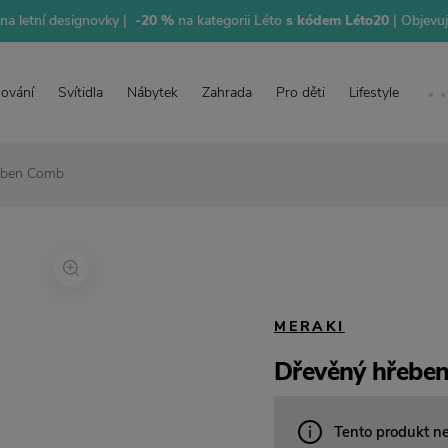
na letní designovky |
-20 %
na kategorii Léto
s kódem Léto20
| Objevu
lování
Svítidla
Nábytek
Zahrada
Pro děti
Lifestyle
eben Comb
MERAKI
Dřevěný hřebe
Tento produkt n