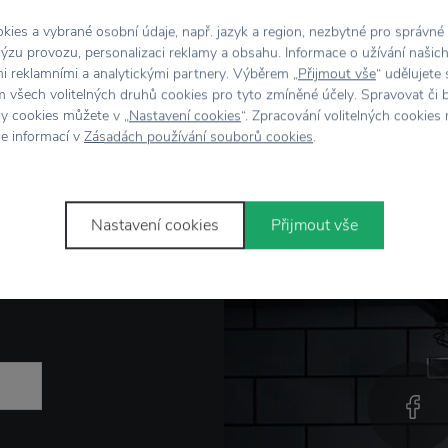
elka nebo romantická duše, naše šperky vám budou slušet vždy a
ies a vybrané osobní údaje, např. jazyk a region, nezbytné pro správné
ýzu provozu, personalizaci reklamy a obsahu. Informace o užívání našic
mi reklamními a analytickými partnery. Výběrem „
Přijmout vše
“ udělujete
 všech volitelných druhů cookies pro tyto zmíněné účely. Spravovat či 
hy cookies můžete v „
Nastavení cookies
“. Zpracování volitelných cookies
ce informací v
Zásadách používání souborů cookies
.
Nastavení cookies
Přijmout vše