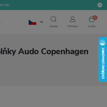
jte zde
0
Hledat
Přihlásit
Košík
oplňky Audo Copenhagen