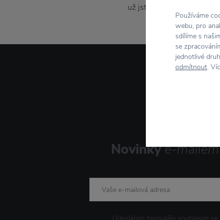
už jste temperamentní reb
Používáme cook
webu, pro anal
sdílíme s naši
se zpracováním
jednotlivé dru
odmítnout
. Ví
Novinky
e-mailem
Odesláním formuláře souhlasím se