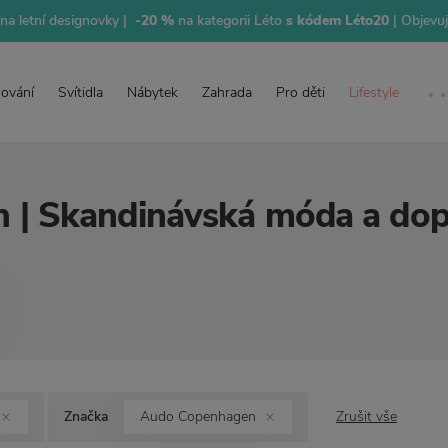
na letní designovky |
-20 %
na kategorii Léto
s kódem Léto20
| Objevu
lování
Svítidla
Nábytek
Zahrada
Pro děti
Lifestyle
n | Skandinávská móda a d
Značka
Audo Copenhagen
Zrušit vše