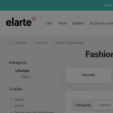
Sleva 
Léto
Nové
Bydlení
Kuchyně a sto
Lifestyle
Fashion
Audo Copenhagen
Fashio
Kategorie
Lifestyle
Pantofle
Dárky
Značka
Alessi
Kategorie
Fashion
AYTM
Design House Stockholm