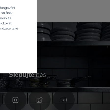
 všude!
 fungování
h stránek
 souhlas
blokovat
 můžete také
Sledujte
nás