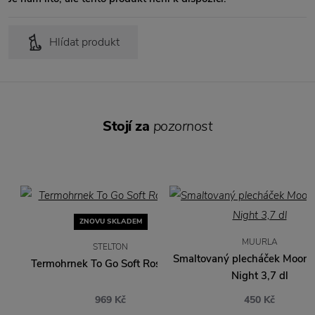
Hlídat produkt
Stojí za
pozornost
ZNOVU SKLADEM
MUURLA
STELTON
Smaltovaný plecháček Moomi
Termohrnek To Go Soft Rose 0,4 l
Night 3,7 dl
969 Kč
450 Kč