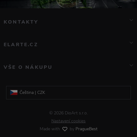
KONTAKTY
info@elarte.cz
776 081 000
ELARTE.CZ
O nás
Kontakt
VŠE O NÁKUPU
Značky
Doprava a platba
Blog
Reklamace a vrácení zboží
Galerie DioArt
Čeština | CZK
Obchodní podmínky
Informace o zpracování osobních údajů
Slovenština | EUR
© 2026 DioArt s.r.o.
Časté dotazy
Nastavení cookies
Made with
by
PragueBest