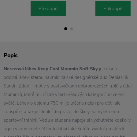
Přikoupit
Přikoupit
Popis
Nerezová láhev Keep Cool Moomin Soft Sky
je krásná
odolná láhev, kterou navrhlo italské designérské duo Debiasi &
Sandri. Zdobí ji motiv s postavičkami dobrodružných trolů z údolí
Mumínků, které milují lidé všech věkových kategorií po celém
světě. Láhev o objemu 750 ml je určena nejen pro děti, ale
i dospělé, a tak je ideální do práce, do školy, na výlet nebo
sportovní trénink. Vodu a studené nápoje si vychutnáte kdekoliv
si jen vzpomenete. S touto lahví také šetříte životní prostředí