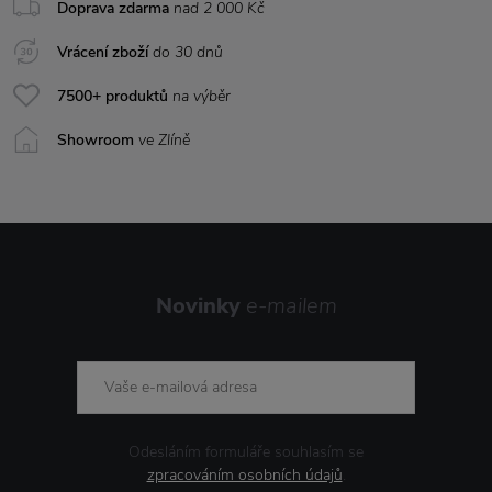
Doprava zdarma
nad 2 000 Kč
Vrácení zboží
do 30 dnů
7500+ produktů
na výběr
Showroom
ve Zlíně
Novinky
e-mailem
Odesláním formuláře souhlasím se
zpracováním osobních údajů
.