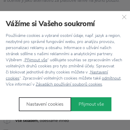
a oceníte ji jako alternativu za plastové láhve na jedno použití.
Láhve na pití
Stelton
Vážíme si Vašeho soukromí
Vlastnosti
Používáme cookies a vybrané osobní údaje, např. jazyk a region,
Kód produktu
1372-7
nezbytné pro správné fungování webu, pro analýzu provozu,
personalizaci reklamy a obsahu. Informace o užívání našich
stránek sdílíme s našimi reklamními a analytickými partnery.
Barva
Modrá
Výběrem „
Přijmout vše
“ udělujete souhlas se zpracováním všech
volitelných druhů cookies pro tyto zmíněné účely. Spravovat
Materiál
Nerezová ocel
či blokovat jednotlivé druhy cookies můžete v „
Nastavení
cookies
“. Zpracování volitelných cookies můžete také
odmítnout
.
Objem
750 ml
Více informací v
Zásadách používání souborů cookies
.
Rozměr
V: 22 cm x Ø: 7,5 cm
Nastavení cookies
Přijmout vše
Vše skladem,
odesíláme ihned