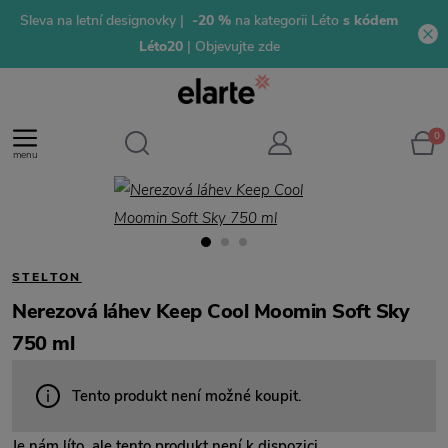
Sleva na letní designovky |
-20 %
na kategorii Léto
s kódem
Léto20
| Objevujte zde
0
menu
STELTON
Nerezová láhev Keep Cool Moomin Soft Sky
750 ml
Tento produkt není možné koupit.
Je nám líto, ale tento produkt není k dispozici.