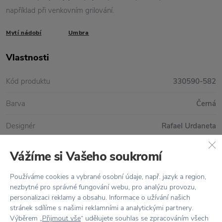
například při venkovním grilování.
Mytí nádobí
Umbra
Vlastnosti
Kód produktu
330590-582
Barva
Černá
Designér
Rafael Urdaneta
Materiál
Plast
Vážíme si Vašeho soukromí
Rozměr
D: 36 cm x Š: 34 cm V: 18 cm
Používáme cookies a vybrané osobní údaje, např. jazyk a region,
nezbytné pro správné fungování webu, pro analýzu provozu,
personalizaci reklamy a obsahu. Informace o užívání našich
stránek sdílíme s našimi reklamními a analytickými partnery.
Vše skladem,
odesíláme ihned
Výběrem „
Přijmout vše
“ udělujete souhlas se zpracováním všech