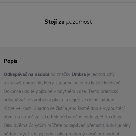
Stojí za
pozornost
Popis
Odkapávač na nádobí
od značky
Umbra
je jednoduchý
a stylový pomocník, který zapadne snad do každé kuchyně.
Dokonce i do té pojízdné v obytném voze. Tento praktický
odkapávač je vyroben z plastu a vejde se do něj nádobí
různé velikosti. Snadno se čistí a jeho šikmé dno a vypouštěcí
otvor na straně zajistí odtok přebytečné vody zpět do dřezu.
Díky dvěma úchytům můžete odkapávač přemístit, ikdyž je plný
nádobí. Využijete jej tedy i jako prostorný nosič pro nádobí