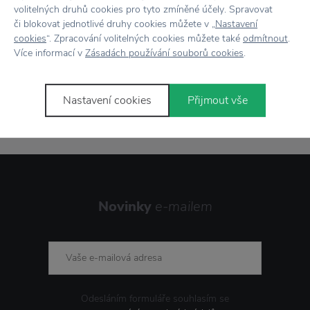
volitelných druhů cookies pro tyto zmíněné účely. Spravovat
Doprava zdarma
nad 2 000 Kč
či blokovat jednotlivé druhy cookies můžete v „
Nastavení
cookies
“. Zpracování volitelných cookies můžete také
odmítnout
.
Vrácení zboží
do 30 dnů
Více informací v
Zásadách používání souborů cookies
.
7500+ produktů
na výběr
Nastavení cookies
Přijmout vše
Showroom
ve Zlíně
Novinky
e-mailem
Odesláním formuláře souhlasím se