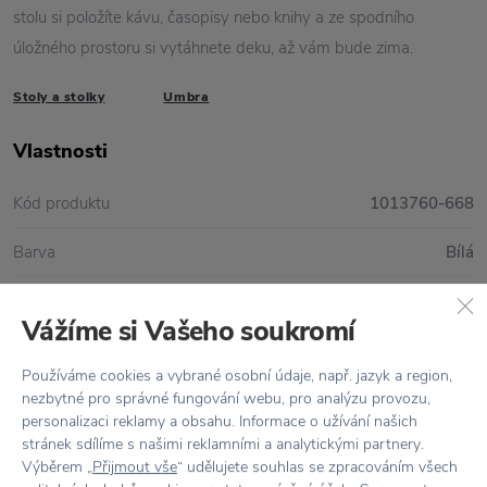
stolu si položíte kávu, časopisy nebo knihy a ze spodního
úložného prostoru si vytáhnete deku, až vám bude zima.
Stoly a stolky
Umbra
Vlastnosti
Kód produktu
1013760-668
Barva
Bílá
Materiál
Dřevo / Kov
Vážíme si Vašeho soukromí
Rozměr
35 x 24 x 68,3 cm
Používáme cookies a vybrané osobní údaje, např. jazyk a region,
nezbytné pro správné fungování webu, pro analýzu provozu,
personalizaci reklamy a obsahu. Informace o užívání našich
stránek sdílíme s našimi reklamními a analytickými partnery.
Vše skladem,
odesíláme ihned
Výběrem „
Přijmout vše
“ udělujete souhlas se zpracováním všech