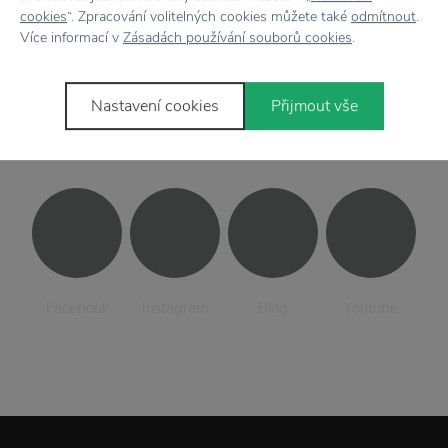
cookies
“. Zpracování volitelných cookies můžete také
odmítnout
.
Více informací v
Zásadách používání souborů cookies
.
Nastavení cookies
Přijmout vše
Sledujte
nás
Facebook
Instagram
Blog
Youtube