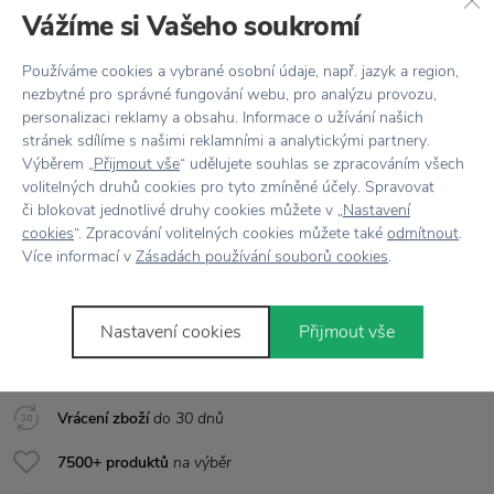
Vážíme si Vašeho soukromí
Barva
Černá
Používáme cookies a vybrané osobní údaje, např. jazyk a region,
Designér
Tools Design
nezbytné pro správné fungování webu, pro analýzu provozu,
personalizaci reklamy a obsahu. Informace o užívání našich
Materiál
Nerezová ocel / Plast / Guma
stránek sdílíme s našimi reklamními a analytickými partnery.
Výběrem „
Přijmout vše
“ udělujete souhlas se zpracováním všech
Péče
Lze mýt v myčce
volitelných druhů cookies pro tyto zmíněné účely. Spravovat
či blokovat jednotlivé druhy cookies můžete v „
Nastavení
Rozměr
10,5 x 7,5 x 3,5 cm
cookies
“. Zpracování volitelných cookies můžete také
odmítnout
.
Více informací v
Zásadách používání souborů cookies
.
Vše skladem,
odesíláme ihned
Nastavení cookies
Přijmout vše
Doprava zdarma
nad 2 000 Kč
Vrácení zboží
do 30 dnů
7500+ produktů
na výběr