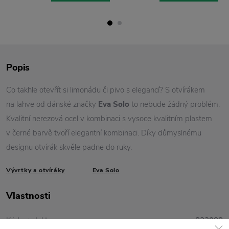
Popis
Co takhle otevřít si limonádu či pivo s elegancí? S otvírákem
na lahve od dánské značky
Eva Solo
to nebude žádný problém.
Kvalitní nerezová ocel v kombinaci s vysoce kvalitním plastem
v černé barvě tvoří elegantní kombinaci. Díky důmyslnému
designu otvírák skvěle padne do ruky.
Vývrtky a otvíráky
Eva Solo
Vlastnosti
Kód produktu
822008