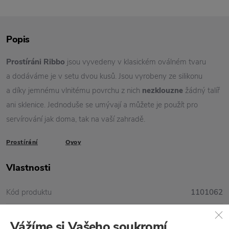
Popis
Prostíráni Ribbo
jsou vyvedeny v klasickém oválném tvaru
a dodáváme je v setu dvou kusů. Jsou vyrobeny ze silikonu
a díky jemnému vlnitému povrchu z nich
nezklouzne
žádný talíř
ani sklenice. Jednoduše se umývají a můžete je použít pro
servírování jak doma, tak na vaší zahradě.
Prostírání
Oyoy
Vlastnosti
Kód produktu
1101062
Balení
2 ks
Vážíme si Vašeho soukromí