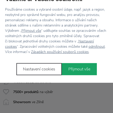
Barva
Černá
Používáme cookies a vybrané osobní údaje, např. jazyk a region,
nezbytné pro správné fungování webu, pro analýzu provozu,
Materiál
100% silikon
personalizaci reklamy a obsahu. Informace o užívání našich
stránek sdílíme s našimi reklamními a analytickými partnery.
Péče
Pouze ruční mytí
Výběrem „
Přijmout vše
“ udělujete souhlas se zpracováním všech
volitelných druhů cookies pro tyto zmíněné účely. Spravovat
Rozměr
Š: 33 cm x D: 46 cm
či blokovat jednotlivé druhy cookies můžete v „
Nastavení
cookies
“. Zpracování volitelných cookies můžete také
odmítnout
.
Více informací v
Zásadách používání souborů cookies
.
Vše skladem,
odesíláme ihned
Nastavení cookies
Přijmout vše
Doprava zdarma
nad 2 000 Kč
Vrácení zboží
do 30 dnů
7500+ produktů
na výběr
Showroom
ve Zlíně