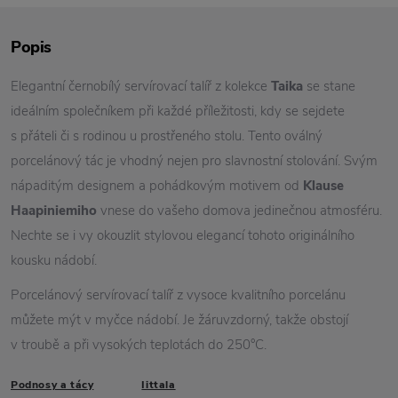
Popis
Elegantní černobílý servírovací talíř z kolekce
Taika
se stane
ideálním společníkem při každé příležitosti, kdy se sejdete
s přáteli či s rodinou u prostřeného stolu. Tento oválný
porcelánový tác je vhodný nejen pro slavnostní stolování. Svým
nápaditým designem a pohádkovým motivem od
Klause
Haapiniemiho
vnese do vašeho domova jedinečnou atmosféru.
Nechte se i vy okouzlit stylovou elegancí tohoto originálního
kousku nádobí.
Porcelánový servírovací talíř z vysoce kvalitního porcelánu
můžete mýt v myčce nádobí. Je žáruvzdorný, takže obstojí
v troubě a při vysokých teplotách do 250°C.
Podnosy a tácy
Iittala