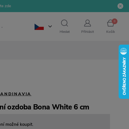
jte zde
0
Hledat
Přihlásit
Košík
CANDINAVIA
ní ozdoba Bona White 6 cm
ení možné koupit.