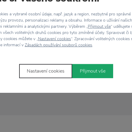
Vlastnosti
ies a vybrané osobní údaje, např. jazyk a region, nezbytné pro správné
e, která pohádkově
Kód produktu
ýzu provozu, personalizaci reklamy a obsahu. Informace o užívání našic
e krása a stačí ji pověsit
mi reklamními a analytickými partnery. Výběrem „
Přijmout vše
“ udělujete
 všech volitelných druhů cookies pro tyto zmíněné účely. Spravovat či 
Barva
černí stůl. Nebojte se
hy cookies můžete v „
Nastavení cookies
“. Zpracování volitelných cookies
bami značky
Storefactory
ce informací v
Zásadách používání souborů cookies
.
Materiál
rských Vánoc.
ných variantách.
Rozměr
Nastavení cookies
Přijmout vše