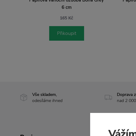
6 cm
165 Kč
Přikoupit
Vše skladem,
Doprava 
odesíláme ihned
nad 2 000
Vážím