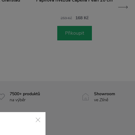
168 Kč
259 Kč
Přikoupit
7500+ produktů
Showroom
na výběr
ve Zlíně