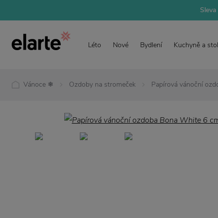
Sleva 
Léto
Nové
Bydlení
Kuchyně a sto
Vánoce ❄
Ozdoby na stromeček
Papírová vánoční oz