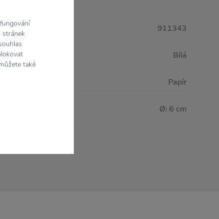
 fungování
911343
h stránek
 souhlas
blokovat
Bílá
 můžete také
Papír
Ø: 6 cm