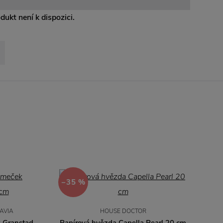
odukt není k dispozici.
−35 %
AVIA
HOUSE DOCTOR
k Granstad
Papírová hvězda Capella Pearl 20 cm
Pa