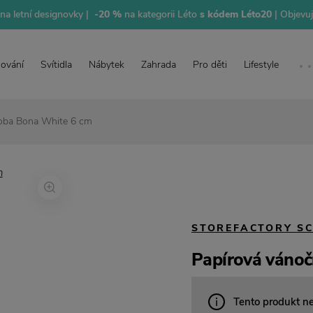
na letní designovky |
-20 %
na kategorii Léto
s kódem Léto20
| Objevu
lování
Svítidla
Nábytek
Zahrada
Pro děti
Lifestyle
doba Bona White 6 cm
STOREFACTORY S
Papírová vánoč
Tento produkt n