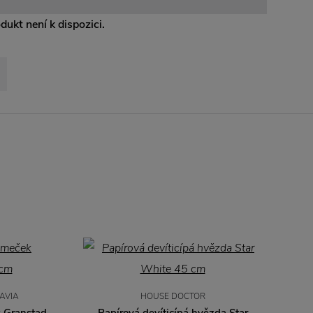
odukt není k dispozici.
AVIA
HOUSE DOCTOR
k Granstad
Papírová devíticípá hvězda Star
Pa