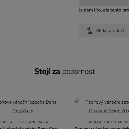
Je nám líto, ale tento pr
Hlídat produkt
Stojí za
pozornost
TOREFACTORY SCANDINAVIA
STOREFACTORY SCANDIN
ová vánoční ozdoba Bona Grey
Papírový vánoční stromeče