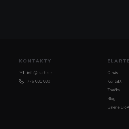
KONTAKTY
ELART
info@elarte.cz
O nás
776 081 000
Kontakt
Značky
Blog
Galerie Dio