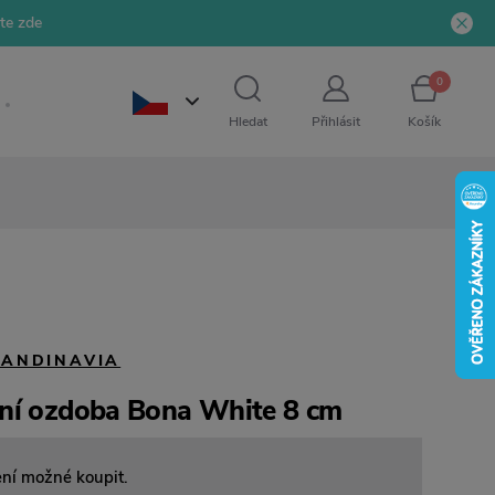
jte zde
0
Hledat
Přihlásit
Košík
CANDINAVIA
ní ozdoba Bona White 8 cm
ení možné koupit.