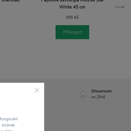
White 45 cm
265 Kč
Přikoupit
7500+ produktů
Showroom
na výběr
ve Zlíně
 fungování
h stránek