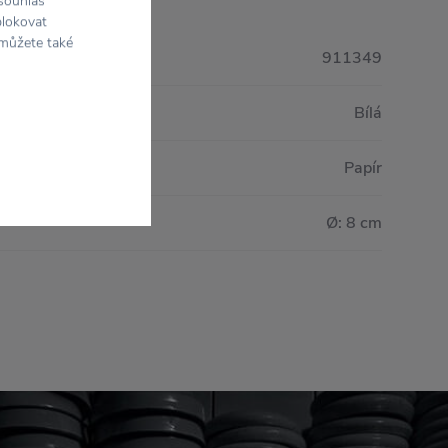
 souhlas
blokovat
 můžete také
911349
Bílá
Papír
Ø: 8 cm