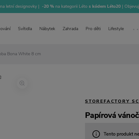
na letní designovky |
-20 %
na kategorii Léto
s kódem Léto20
| Objevu
lování
Svítidla
Nábytek
Zahrada
Pro děti
Lifestyle
doba Bona White 8 cm
STOREFACTORY S
Papírová vánoč
Tento produkt n