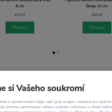
8 cm
Beige 20 cm
175 Kč
350 Kč
Přikoupit
Přikoupit
zdarma
Vrácení zboží
 Kč
do 30 dnů
e si Vašeho soukromí
ies a vybrané osobní údaje, např. jazyk a region, nezbytné pro správné
ýzu provozu, personalizaci reklamy a obsahu. Informace o užívání našic