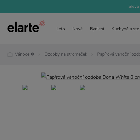
Sleva 
Léto
Nové
Bydlení
Kuchyně a sto
Vánoce ❄
Ozdoby na stromeček
Papírová vánoční oz