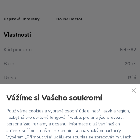
Papírové ubrousky
House Doctor
Vlastnosti
Kód produktu
Fe0382
Balení
20 ks
Barva
Bílá
Materiál
Papír
Vážíme si Vašeho soukromí
Rozměr
44 x 44 cm
Používáme cookies a vybrané osobní údaje, např. jazyk a region,
nezbytné pro správné fungování webu, pro analýzu provozu,
personalizaci reklamy a obsahu. Informace o užívání našich
stránek sdílíme s našimi reklamními a analytickými partnery.
Vše skladem,
odesíláme ihned
Výběrem „
Přijmout vše
“ udělujete souhlas se zpracováním všech