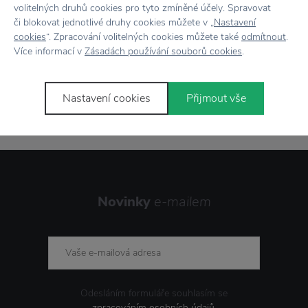
volitelných druhů cookies pro tyto zmíněné účely. Spravovat
Doprava zdarma
nad 2 000 Kč
či blokovat jednotlivé druhy cookies můžete v „
Nastavení
cookies
“. Zpracování volitelných cookies můžete také
odmítnout
.
Vrácení zboží
do 30 dnů
Více informací v
Zásadách používání souborů cookies
.
7500+ produktů
na výběr
Nastavení cookies
Přijmout vše
Showroom
ve Zlíně
Novinky
e-mailem
Odesláním formuláře souhlasím se
zpracováním osobních údajů
.