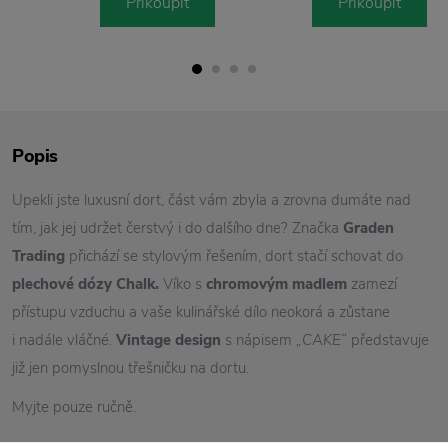
Přikoupit
Přikoupit
Popis
Upekli jste luxusní dort, část vám zbyla a zrovna dumáte nad
tím, jak jej udržet čerstvý i do dalšího dne? Značka
Graden
Trading
přichází se stylovým řešením, dort stačí schovat do
plechové dózy Chalk.
Víko s
chromovým madlem
zamezí
přístupu vzduchu a vaše kulinářské dílo neokorá a zůstane
i nadále vláčné.
Vintage design
s nápisem
„CAKE“
představuje
již jen pomyslnou třešničku na dortu.
Myjte pouze ručně.