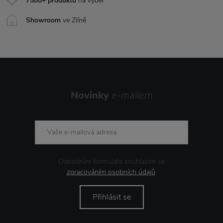
7500+ produktů
na výběr
Showroom
ve Zlíně
Novinky
e-mailem
Odesláním formuláře souhlasím se
zpracováním osobních údajů
.
Přihlásit se