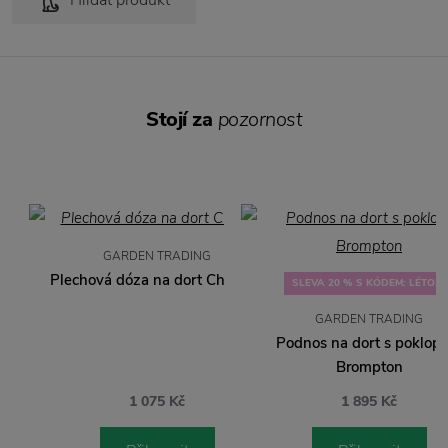
Hlídat produkt
Stojí za
pozornost
GARDEN TRADING
Plechová dóza na dort Charcoal
SLEVA 20 % S KÓDEM: LÉTO20
GARDEN TRADING
Podnos na dort s poklop
Brompton
1 075 Kč
1 895 Kč