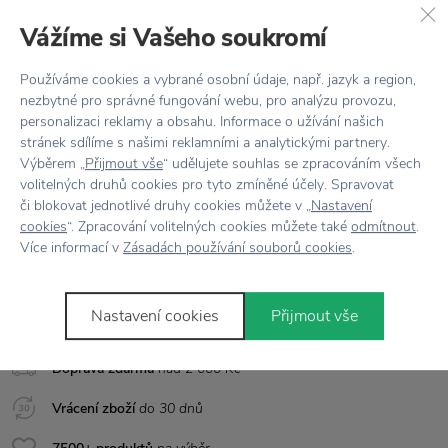
Kuchyňské dózy
Garden Trading
Vážíme si Vašeho soukromí
Vlastnosti
Používáme cookies a vybrané osobní údaje, např. jazyk a region,
nezbytné pro správné fungování webu, pro analýzu provozu,
Kód produktu
CACH01
personalizaci reklamy a obsahu. Informace o užívání našich
stránek sdílíme s našimi reklamními a analytickými partnery.
Barva
Bílá
Výběrem „
Přijmout vše
“ udělujete souhlas se zpracováním všech
volitelných druhů cookies pro tyto zmíněné účely. Spravovat
Materiál
Ocel / Chrom
či blokovat jednotlivé druhy cookies můžete v „
Nastavení
cookies
“. Zpracování volitelných cookies můžete také
odmítnout
.
Rozměr
Ø 25,5 cm x výška 18,5 cm
Více informací v
Zásadách používání souborů cookies
.
Nastavení cookies
Přijmout vše
Vše skladem,
odesíláme ihned
Doprava zdarma
nad 2 000 Kč
Vrácení zboží
do 30 dnů