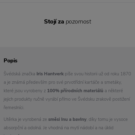
Stojí za
pozornost
Popis
Švédská značka
Iris Hantverk
píše svou historii už od roku 1870
a je známá především pro své prvotřídní kartáče a smetáky,
které jsou vyrobeny z
100% přírodních materiálů
a některé
jejich produkty ručně vyrábí přímo ve Švédsku zrakově postižení
řemeslníci.
Utěrka je vyrobená ze
směsi lnu a bavlny
, díky tomu je vysoce
absorpční a odolná. Je vhodná na mytí nádobí a na úklid