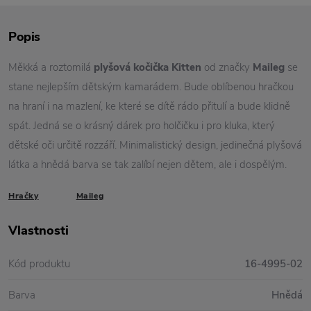
Popis
Měkká a roztomilá
p
lyšová kočička Kitten
od značky
Maileg
se
stane nejlepším dětským kamarádem. Bude oblíbenou hračkou
na hraní i na mazlení, ke které se dítě rádo přitulí a bude klidně
spát. Jedná se o krásný dárek pro holčičku i pro kluka, který
dětské oči určitě rozzáří. Minimalistický design, jedinečná plyšová
látka a hnědá barva se tak zalíbí nejen dětem, ale i dospělým.
Hračky
Maileg
Vlastnosti
Kód produktu
16-4995-02
Barva
Hnědá