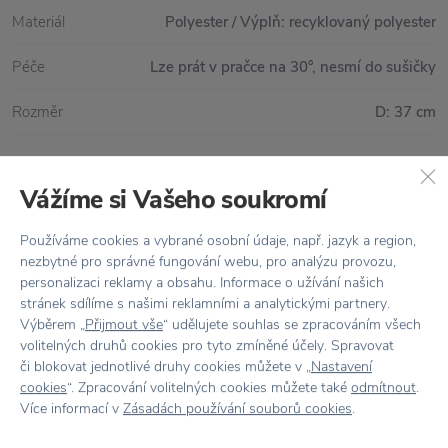
Materiál
Polyester / Výplň: recyklovaný polyester
Péče
Lze prát v pračce na 30°, nesmí do sušičky
Rozměr
D: 37 cm
Vážíme si Vašeho soukromí
Vše skladem,
odesíláme ihned
Používáme cookies a vybrané osobní údaje, např. jazyk a region,
Doprava zdarma
nad 2 000 Kč
nezbytné pro správné fungování webu, pro analýzu provozu,
personalizaci reklamy a obsahu. Informace o užívání našich
Vrácení zboží
do 30 dnů
stránek sdílíme s našimi reklamními a analytickými partnery.
7500+ produktů
na výběr
Výběrem „
Přijmout vše
“ udělujete souhlas se zpracováním všech
volitelných druhů cookies pro tyto zmíněné účely. Spravovat
Showroom
ve Zlíně
či blokovat jednotlivé druhy cookies můžete v „
Nastavení
cookies
“. Zpracování volitelných cookies můžete také
odmítnout
.
Více informací v
Zásadách používání souborů cookies
.