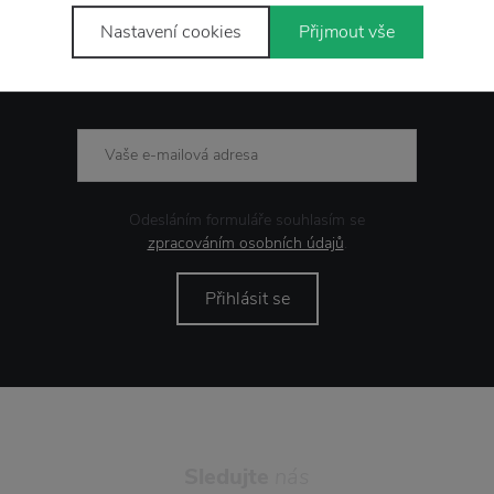
Nastavení cookies
Přijmout vše
Novinky
e-mailem
Odesláním formuláře souhlasím se
zpracováním osobních údajů
.
Přihlásit se
Sledujte
nás