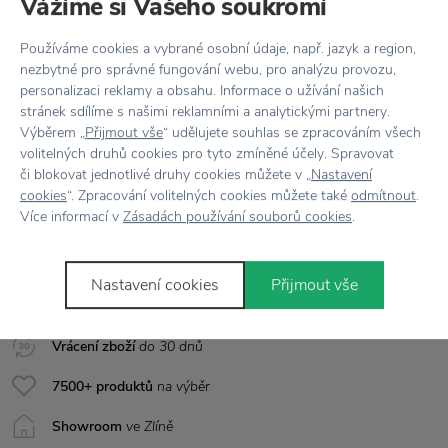
Vážíme si Vašeho soukromí
Kód produktu
1581099
Používáme cookies a vybrané osobní údaje, např. jazyk a region,
nezbytné pro správné fungování webu, pro analýzu provozu,
EAN
095787172941
personalizaci reklamy a obsahu. Informace o užívání našich
stránek sdílíme s našimi reklamními a analytickými partnery.
Barva
Šedá
Výběrem „
Přijmout vše
“ udělujete souhlas se zpracováním všech
volitelných druhů cookies pro tyto zmíněné účely. Spravovat
či blokovat jednotlivé druhy cookies můžete v „
Nastavení
Rozměr
Ø 11 cm
cookies
“. Zpracování volitelných cookies můžete také
odmítnout
.
Více informací v
Zásadách používání souborů cookies
.
Vše skladem,
odesíláme ihned
Nastavení cookies
Přijmout vše
Doprava zdarma
nad 2 000 Kč
Vrácení zboží
do 30 dnů
7500+ produktů
na výběr
Showroom
ve Zlíně