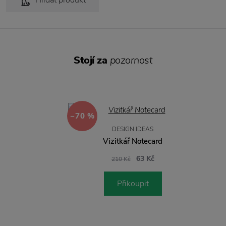
Hlídat produkt
Stojí za
pozornost
−70 %
DESIGN IDEAS
Vizitkář Notecard
63 Kč
210 Kč
Přikoupit