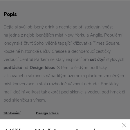
Popis
Dejte si svůj oblíbený drink a nechte se při stolování vnést
na jedna z nejoblíbenějších míst New Yorku a Anglie. Populární
londýnská čtvrť
Soho,
věčně tepající křižovatka
Times Square,
kouzelné historické uličky
Chelsea
a dechberoucí cestičky
vedoucí
Central Parkem
se staly inspirací pro
set čtyř
stylových
podtácků
od
Design Ideas
. S těmito šedými podtácky
z lisovaného silikonu s nápaditým územním plánkem zmíněných
míst konverzace u stolu rozhodně váznout nebude. Podtácky
mají ideální velikost tak akorát pod sklenici s vodou, pod hrnek či
pod skleničku s vínem.
Stolování
Design Ideas
Vlastnosti