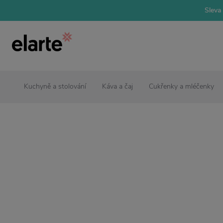
Sleva 
Kuchyně a stolování
Káva a čaj
Cukřenky a mléčenky