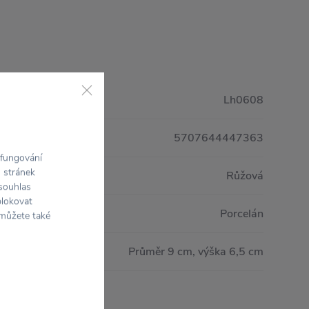
Lh0608
5707644447363
 fungování
h stránek
Růžová
 souhlas
blokovat
Porcelán
 můžete také
Průměr 9 cm, výška 6,5 cm