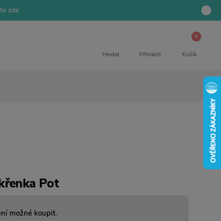
jte zde
0
Hledat
Přihlásit
Košík
křenka Pot
ení možné koupit.