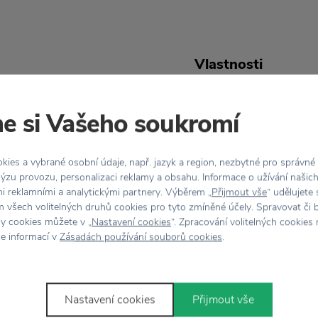
Vlastnosti
 Doctor krásně ozvláštní
Kód produktu
e si Vašeho soukromí
tanovém matném
EAN
í vašeho čaje nebo kávy
ies a vybrané osobní údaje, např. jazyk a region, nezbytné pro správné
Roztomilou nádobku však
ýzu provozu, personalizaci reklamy a obsahu. Informace o užívání našic
Barva
robnosti – krásně se bude
mi reklamními a analytickými partnery. Výběrem „
Přijmout vše
“ udělujete
 všech volitelných druhů cookies pro tyto zmíněné účely. Spravovat či 
Materiál
hy cookies můžete v „
Nastavení cookies
“. Zpracování volitelných cookies
ce informací v
Zásadách používání souborů cookies
.
Rozměr
Nastavení cookies
Přijmout vše