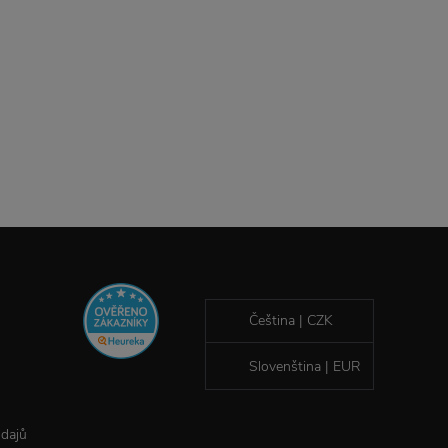
Čeština | CZK
Slovenština | EUR
údajů