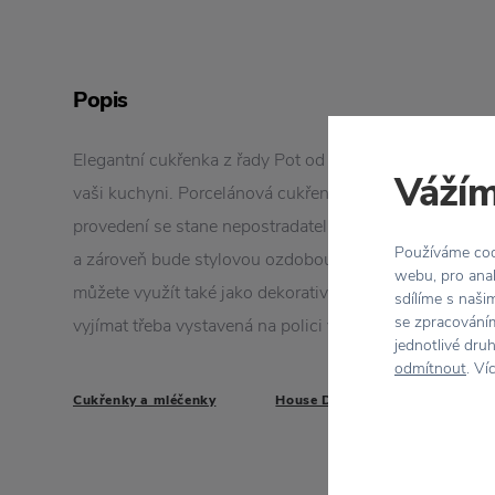
Popis
Elegantní cukřenka z řady Pot od dánské značky House
Vážím
vaši kuchyni. Porcelánová cukřenka s víčkem ve sme
provedení se stane nepostradatelným doplňkem při pit
Používáme cook
a zároveň bude stylovou ozdobou prostřeného stolu. 
webu, pro anal
můžete využít také jako dekorativní dózičku na vaše d
sdílíme s naši
se zpracováním
vyjímat třeba vystavená na polici v ložnici.
jednotlivé dru
odmítnout
. Ví
Cukřenky a mléčenky
House Doctor