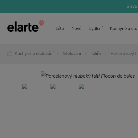
Sleva 
Léto
Nové
Bydlení
Kuchyně a sto
Kuchyně a stolování
Stolování
Talíře
Porcelánový hl