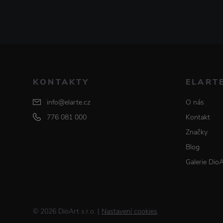
KONTAKTY
ELART
info@elarte.cz
O nás
776 081 000
Kontakt
Značky
Blog
Galerie Dio
© 2026 DioArt s.r.o.
|
Nastavení cookies