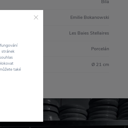
Bílá
Emilie Bokanowski
Les Baies Stellaires
 fungování
Porcelán
h stránek
 souhlas
blokovat
Ø 21 cm
 můžete také