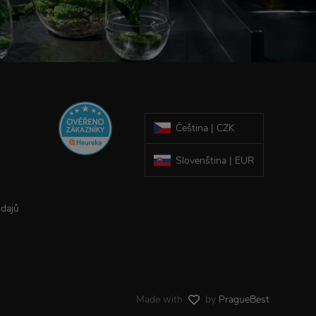
Čeština | CZK
Slovenština | EUR
údajů
Made with
by
PragueBest