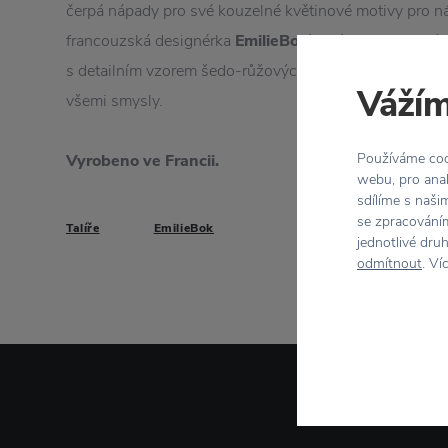
čerpá nápady pro své kouzelné květinové motivy pro ná
francouzská designérka
EmilieBok‘
. S tímto elegantní
s detailním vzorem šedo-růžových jemných květů si v
Vážím
všemi smysly.
Vyrobeno ve Francii.
Používáme cook
webu, pro anal
sdílíme s naši
se zpracováním
Talíře
EmilieBok
jednotlivé dru
odmítnout
. Ví