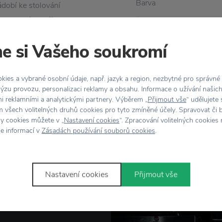
Barva
dobí ke stolování
m hlubokým talířem
Designér
ychutnáte svůj moučník
e si Vašeho soukromí
Kolekce
ies a vybrané osobní údaje, např. jazyk a region, nezbytné pro správné
Materiál
ýzu provozu, personalizaci reklamy a obsahu. Informace o užívání našic
mi reklamními a analytickými partnery. Výběrem „
Přijmout vše
“ udělujete
 všech volitelných druhů cookies pro tyto zmíněné účely. Spravovat či 
Rozměr
hy cookies můžete v „
Nastavení cookies
“. Zpracování volitelných cookies
ce informací v
Zásadách používání souborů cookies
.
Nastavení cookies
Přijmout vše