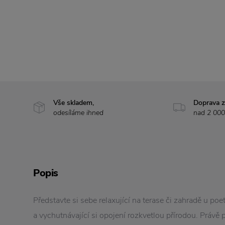
Vše skladem,
Doprava 
odesíláme ihned
nad 2 000
Popis
Představte si sebe relaxující na terase či zahradě u poe
a vychutnávající si opojení rozkvetlou přírodou. Právě