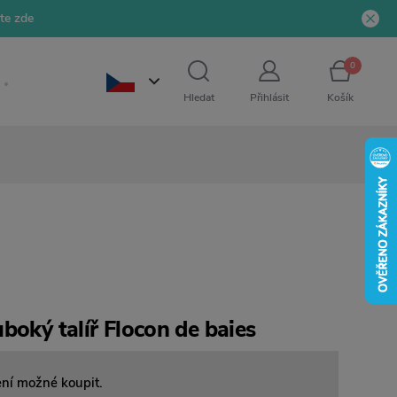
jte zde
0
Hledat
Přihlásit
Košík
boký talíř Flocon de baies
ení možné koupit.