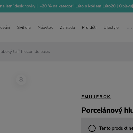
na letní designovky |
-20 %
na kategorii Léto
s kódem Léto20
| Objevu
lování
Svítidla
Nábytek
Zahrada
Pro děti
Lifestyle
uboký talíř Flocon de baies
EMILIEBOK
Porcelánový hlu
Tento produkt n