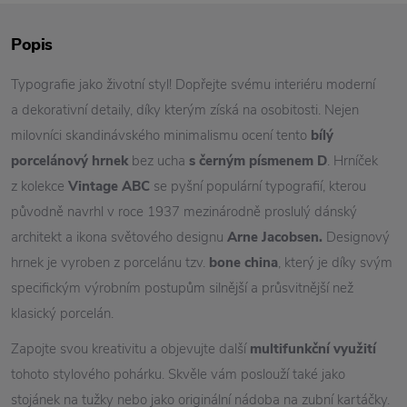
Popis
Typografie jako životní styl! Dopřejte svému interiéru moderní
a dekorativní detaily, díky kterým získá na osobitosti. Nejen
milovníci skandinávského minimalismu ocení tento
bílý
porcelánový hrnek
bez ucha
s černým písmenem D
. Hrníček
z kolekce
Vintage ABC
se pyšní populární typografií, kterou
původně navrhl v roce 1937 mezinárodně proslulý dánský
architekt a ikona světového designu
Arne Jacobsen.
Designový
hrnek je vyroben z porcelánu tzv.
bone china
, který je díky svým
specifickým výrobním postupům silnější a průsvitnější než
klasický porcelán.
Zapojte svou kreativitu a objevujte další
multifunkční využití
tohoto stylového pohárku. Skvěle vám poslouží také jako
stojánek na tužky nebo jako originální nádoba na zubní kartáčky.