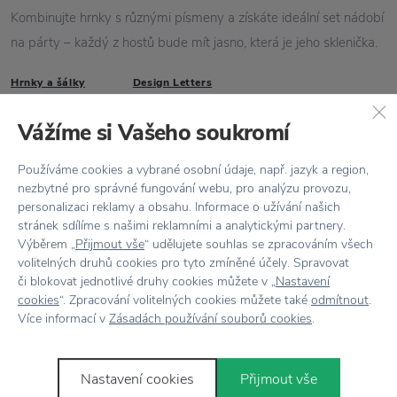
Kombinujte hrnky s různými písmeny a získáte ideální set nádobí
na párty – každý z hostů bude mít jasno, která je jeho sklenička.
Hrnky a šálky
Design Letters
Vlastnosti
Vážíme si Vašeho soukromí
Kód produktu
102010000D
Používáme cookies a vybrané osobní údaje, např. jazyk a region,
nezbytné pro správné fungování webu, pro analýzu provozu,
personalizaci reklamy a obsahu. Informace o užívání našich
EAN
5710498720049
stránek sdílíme s našimi reklamními a analytickými partnery.
Výběrem „
Přijmout vše
“ udělujete souhlas se zpracováním všech
Barva
Bílá
volitelných druhů cookies pro tyto zmíněné účely. Spravovat
či blokovat jednotlivé druhy cookies můžete v „
Nastavení
Designér
Typografie Arne Jacobsen
cookies
“. Zpracování volitelných cookies můžete také
odmítnout
.
Více informací v
Zásadách používání souborů cookies
.
Kolekce
Vintage ABC
Materiál
Porcelán
Nastavení cookies
Přijmout vše