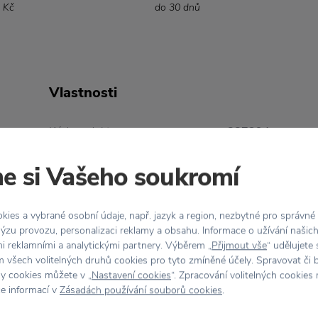
 Kč
do 30 dnů
Vlastnosti
Kód produktu
887294
e si Vašeho soukromí
Barva
Bílá
Designér
Eva Solo
ies a vybrané osobní údaje, např. jazyk a region, nezbytné pro správné
ýzu provozu, personalizaci reklamy a obsahu. Informace o užívání našic
mi reklamními a analytickými partnery. Výběrem „
Přijmout vše
“ udělujete
Kolekce
Eva Trio - Legio Nova
 všech volitelných druhů cookies pro tyto zmíněné účely. Spravovat či 
hy cookies můžete v „
Nastavení cookies
“. Zpracování volitelných cookies
Materiál
Porcelán
ce informací v
Zásadách používání souborů cookies
.