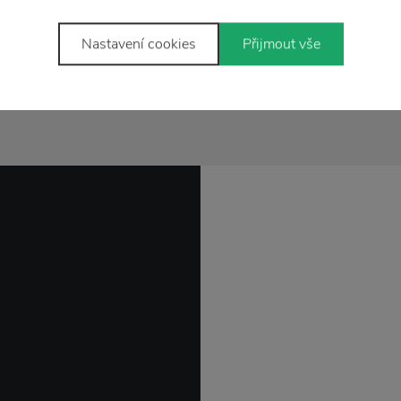
Péče
Lze mýt v myčce
Nastavení cookies
Přijmout vše
Rozměr
Délka 37 cm x šířka 13 cm