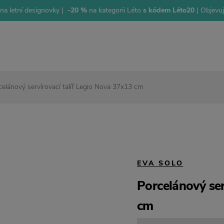
na letní designovky |
-20 %
na kategorii Léto
s kódem Léto20
| Objevu
celánový servírovací talíř Legio Nova 37x13 cm
EVA SOLO
Porcelánový ser
cm