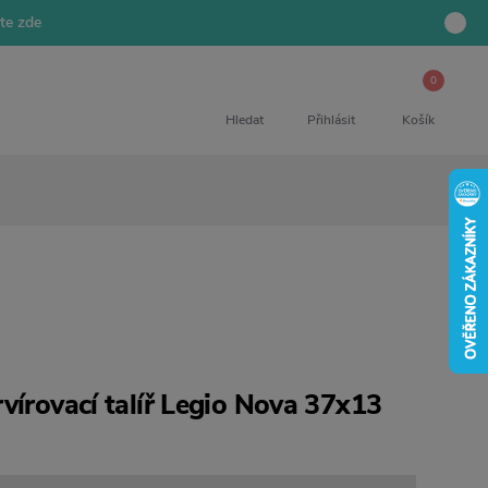
jte zde
0
Hledat
Přihlásit
Košík
vírovací talíř Legio Nova 37x13