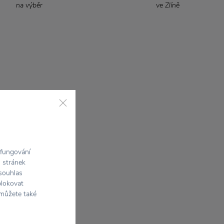
na výběr
ve Zlíně
 fungování
h stránek
 souhlas
blokovat
 můžete také