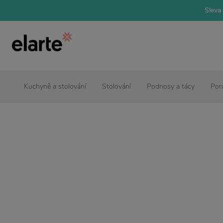
Sleva 
Kuchyně a stolování
Stolování
Podnosy a tácy
Por