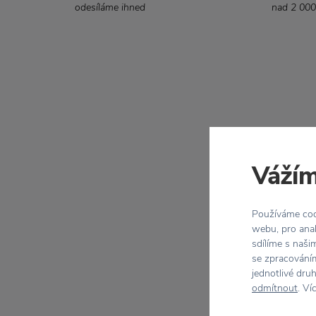
odesíláme ihned
nad 2 000
Vážím
Používáme cook
webu, pro anal
sdílíme s naši
se zpracováním
jednotlivé dru
odmítnout
. Ví