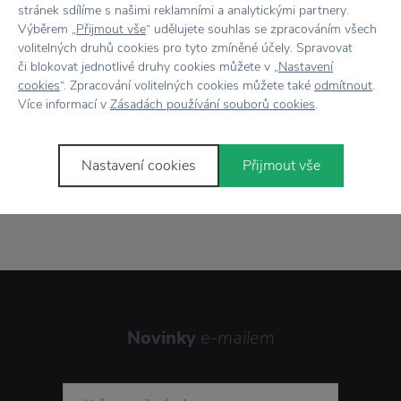
stránek sdílíme s našimi reklamními a analytickými partnery.
Výběrem „
Přijmout vše
“ udělujete souhlas se zpracováním všech
volitelných druhů cookies pro tyto zmíněné účely. Spravovat
Vše skladem,
odesíláme ihned
či blokovat jednotlivé druhy cookies můžete v „
Nastavení
cookies
“. Zpracování volitelných cookies můžete také
odmítnout
.
Doprava zdarma
nad 2 000 Kč
Více informací v
Zásadách používání souborů cookies
.
Vrácení zboží
do 30 dnů
Nastavení cookies
Přijmout vše
7500+ produktů
na výběr
Showroom
ve Zlíně
Novinky
e-mailem