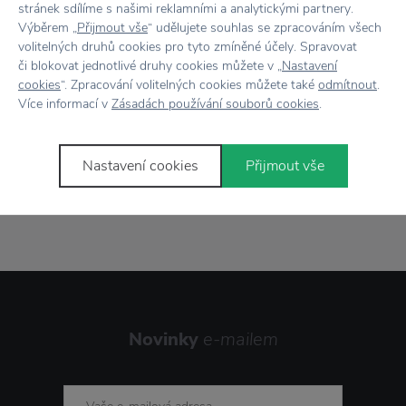
stránek sdílíme s našimi reklamními a analytickými partnery.
Výběrem „
Přijmout vše
“ udělujete souhlas se zpracováním všech
volitelných druhů cookies pro tyto zmíněné účely. Spravovat
Vše skladem,
odesíláme ihned
či blokovat jednotlivé druhy cookies můžete v „
Nastavení
cookies
“. Zpracování volitelných cookies můžete také
odmítnout
.
Doprava zdarma
nad 2 000 Kč
Více informací v
Zásadách používání souborů cookies
.
Vrácení zboží
do 30 dnů
Nastavení cookies
Přijmout vše
7500+ produktů
na výběr
Showroom
ve Zlíně
Novinky
e-mailem