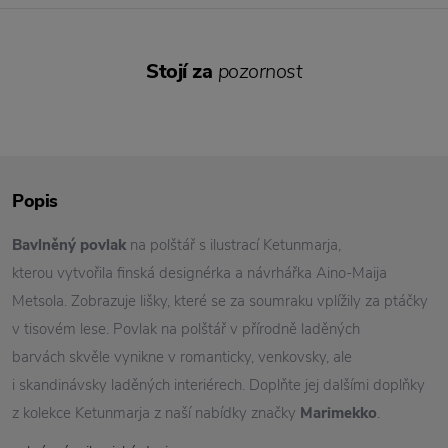
Stojí za
pozornost
Popis
Bavlněný povlak
na polštář s ilustrací Ketunmarja,
kterou vytvořila finská designérka a návrhářka Aino-Maija
Metsola. Zobrazuje lišky, které se za soumraku vplížily za ptáčky
v tisovém lese. Povlak na polštář v přírodně laděných
barvách skvěle vynikne v romanticky, venkovsky, ale
i skandinávsky laděných interiérech. Doplňte jej dalšími doplňky
z kolekce Ketunmarja z naší nabídky značky
Marimekko
.