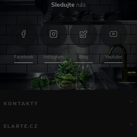
Sledujte
nás
Facebook
Instagram
Blog
Youtube
KONTAKTY
info@elarte.cz
776 081 000
ELARTE.CZ