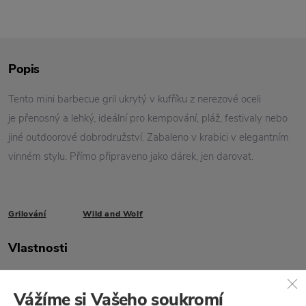
Popis
Tento mini barbecue gril ukrytý v kufříku z nerezové oceli
je přenosný a lehký, ideální pro kempování, pláž, festivaly nebo
jiné outdoorové dobrodružství. Zabaleno v krabici v elegantním
vinném stylu. Přímo připraveno jako dárek, jen darovat.
Grilování
Wild and Wolf
Vlastnosti
Kód produktu
GEN075
Vážíme si Vašeho soukromí