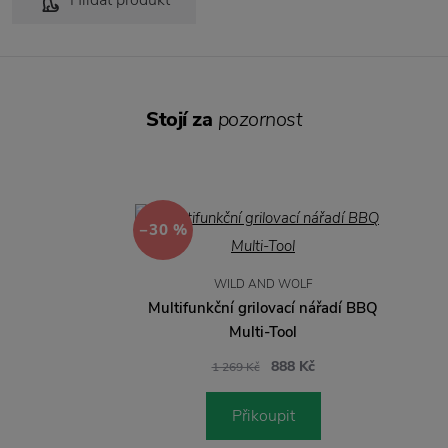
Hlídat produkt
Stojí za
pozornost
−30 %
WILD AND WOLF
Multifunkční grilovací nářadí BBQ
Multi-Tool
888 Kč
1 269 Kč
Přikoupit