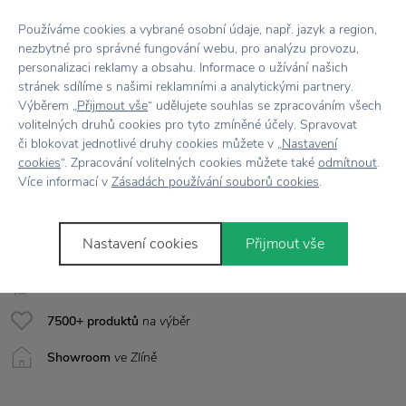
Barva
Černá
Používáme cookies a vybrané osobní údaje, např. jazyk a region,
Kolekce
GENTLEMAN'S HARDWARE
nezbytné pro správné fungování webu, pro analýzu provozu,
personalizaci reklamy a obsahu. Informace o užívání našich
stránek sdílíme s našimi reklamními a analytickými partnery.
Materiál
Kov
Výběrem „
Přijmout vše
“ udělujete souhlas se zpracováním všech
volitelných druhů cookies pro tyto zmíněné účely. Spravovat
Rozměr
Šířka 8 cm x délka 32 cm x výška 22 cm
či blokovat jednotlivé druhy cookies můžete v „
Nastavení
cookies
“. Zpracování volitelných cookies můžete také
odmítnout
.
Více informací v
Zásadách používání souborů cookies
.
Vše skladem,
odesíláme ihned
Nastavení cookies
Přijmout vše
Doprava zdarma
nad 2 000 Kč
Vrácení zboží
do 30 dnů
7500+ produktů
na výběr
Showroom
ve Zlíně