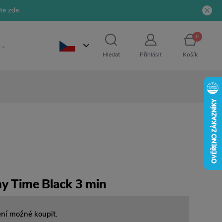
jte zde
0
Hledat
Přihlásit
Košík
ny Time Black 3 min
ení možné koupit.