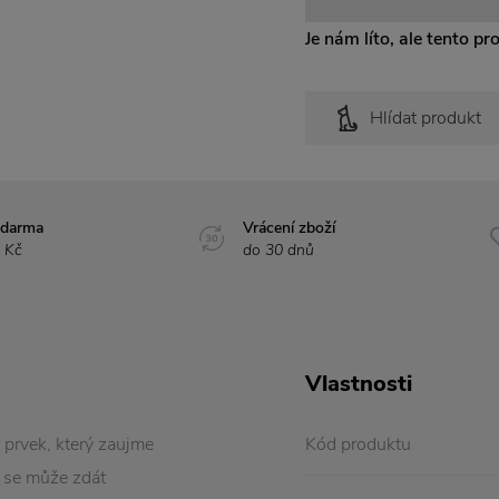
Je nám líto, ale tento pr
Hlídat produkt
zdarma
Vrácení zboží
 Kč
do 30 dnů
Vlastnosti
prvek, který zaujme
Kód produktu
u se může zdát