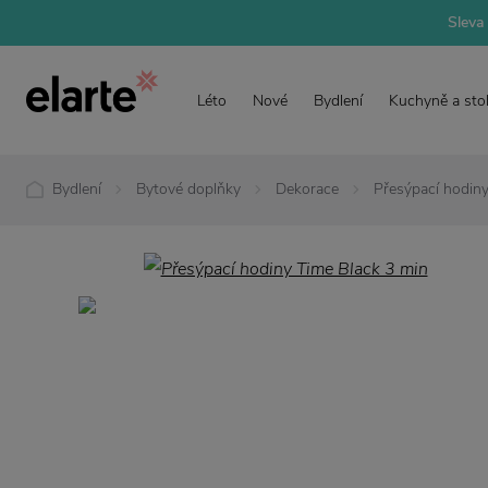
Sleva 
Léto
Nové
Bydlení
Kuchyně a sto
Bydlení
Bytové doplňky
Dekorace
Přesýpací hodiny