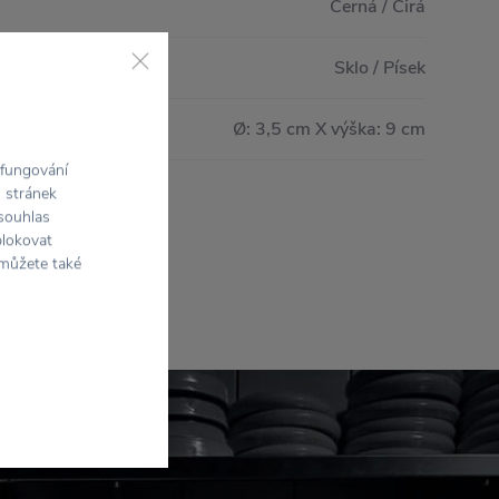
Černá / Čirá
Sklo / Písek
Ø: 3,5 cm X výška: 9 cm
 fungování
h stránek
 souhlas
blokovat
 můžete také