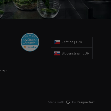
Čeština | CZK
Slovenština | EUR
údajů
Made with
by
PragueBest