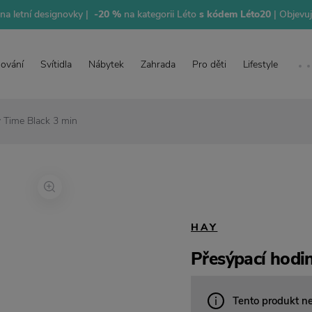
na letní designovky |
-20 %
na kategorii Léto
s kódem Léto20
| Objevu
lování
Svítidla
Nábytek
Zahrada
Pro děti
Lifestyle
 Time Black 3 min
HAY
Přesýpací hodi
Tento produkt n