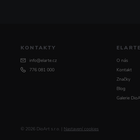
KONTAKTY
ELART
info@elarte.cz
O nás
776 081 000
Kontakt
Značky
Blog
Galerie Dio
© 2026 DioArt s.r.o.
|
Nastavení cookies