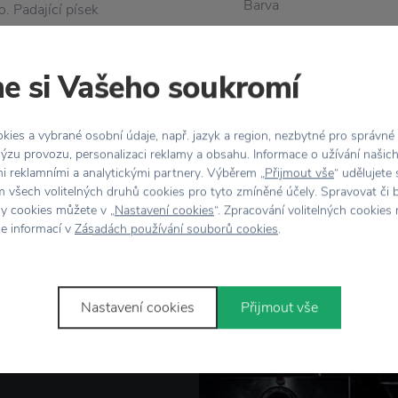
Barva
. Padající písek
cí a uklidňující, ale
Materiál
odinách se jemný černý
e si Vašeho soukromí
esýpací hodiny od značky
Rozměr
acím pokoji nebo třeba
ies a vybrané osobní údaje, např. jazyk a region, nezbytné pro správné
ýzu provozu, personalizaci reklamy a obsahu. Informace o užívání našic
mi reklamními a analytickými partnery. Výběrem „
Přijmout vše
“ udělujete
 všech volitelných druhů cookies pro tyto zmíněné účely. Spravovat či 
hy cookies můžete v „
Nastavení cookies
“. Zpracování volitelných cookies
ce informací v
Zásadách používání souborů cookies
.
Nastavení cookies
Přijmout vše