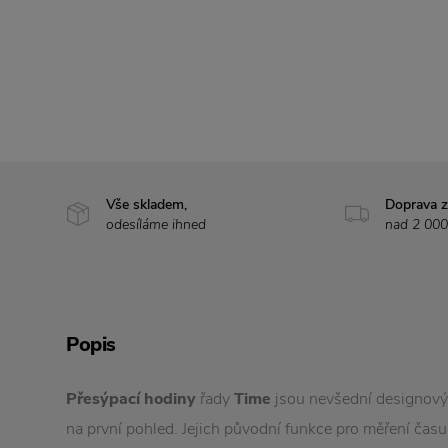
Vše skladem,
Doprava 
odesíláme ihned
nad 2 000
Popis
Přesýpací hodiny
řady
Time
jsou nevšední designový 
na první pohled. Jejich původní funkce pro měření čas