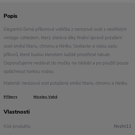
Popis
Elegantní černá příborová vidlička z nerezové oceli s neotřelým
vintage vzhledem, který získává díky finální úpravě potažení
oceli směsí titanu, chromu a hliníku. Sestavte si celou sadu
příborů, které budou klenotem každé prostřené tabule.
Doporučujeme nedávat do myčky na nádobí a po použití pouze
opláchnout horkou vodou.
Materiál: nerezová ocel potažená směsí titanu, chromu a hliníku
Příbory
Nicolas Vahé
Vlastnosti
Kód produktu
Nvzhi11