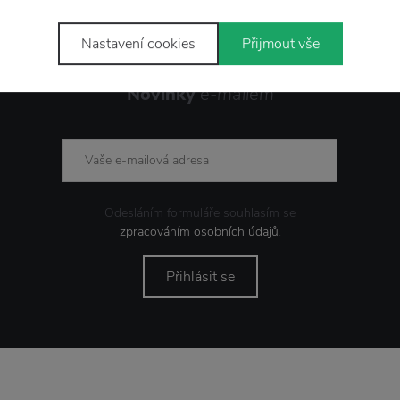
Nastavení cookies
Přijmout vše
Novinky
e-mailem
Odesláním formuláře souhlasím se
zpracováním osobních údajů
.
Přihlásit se