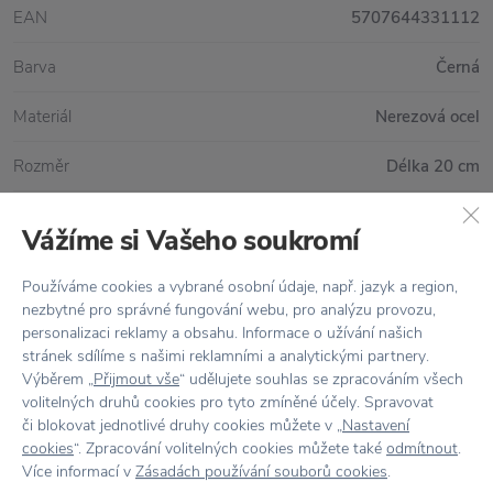
EAN
5707644331112
Barva
Černá
Materiál
Nerezová ocel
Rozměr
Délka 20 cm
Vážíme si Vašeho soukromí
Vše skladem,
odesíláme ihned
Používáme cookies a vybrané osobní údaje, např. jazyk a region,
nezbytné pro správné fungování webu, pro analýzu provozu,
Doprava zdarma
nad 2 000 Kč
personalizaci reklamy a obsahu. Informace o užívání našich
Vrácení zboží
do 30 dnů
stránek sdílíme s našimi reklamními a analytickými partnery.
Výběrem „
Přijmout vše
“ udělujete souhlas se zpracováním všech
7500+ produktů
na výběr
volitelných druhů cookies pro tyto zmíněné účely. Spravovat
či blokovat jednotlivé druhy cookies můžete v „
Nastavení
Showroom
ve Zlíně
cookies
“. Zpracování volitelných cookies můžete také
odmítnout
.
Více informací v
Zásadách používání souborů cookies
.