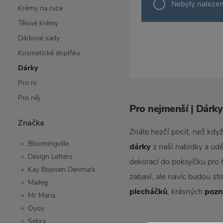
Nebyly naleze
Krémy na ruce
Tělové krémy
Dárkové sady
Kosmetické doplňky
Dárky
Pro ni
Pro něj
Pro nejmenší | Dárk
Značka
Znáte hezčí pocit, než kd
Bloomingville
dárky
z naší nabídky a uděl
Design Letters
dekorací do pokojíčku pro ho
Kay Bojesen Denmark
zabaví, ale navíc budou sti
Maileg
plecháčků
, krásných
poz
Mr Maria
Oyoy
Sebra