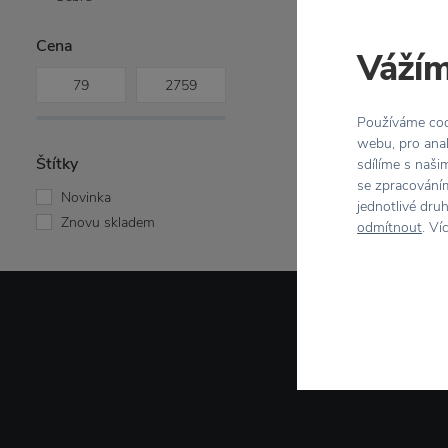
Cena
Vážím
Používáme cook
webu, pro anal
Štítky
sdílíme s naši
se zpracováním
Novinka
jednotlivé dru
Znovu skladem
odmítnout
. Ví