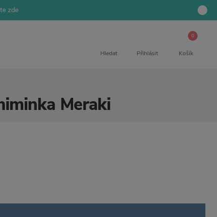
jte zde
0
Hledat
Přihlásit
Košík
miminka Meraki