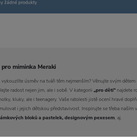
ny žádné produkty
y pro miminka Meraki
yž vykouzlíte úsměv na tváři těm nejmenším? Věnujte svým dětem
ejte radost nejen jim, ale i sobě. V kategorii
„pro děti“
najdete r
lky, kluky, ale i teenagery. Vaše ratolesti jistě ocení hravé doplň
mulovat i jejich dětskou představivost. Inspirujte se třeba naším
námkových
bloků a pastelek, designovým pexesem
, aj.