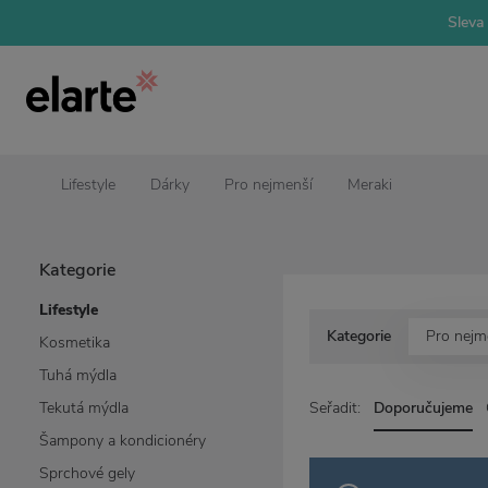
Sleva 
Lifestyle
Dárky
Pro nejmenší
Meraki
Kategorie
Lifestyle
Kategorie
Pro nejm
Kosmetika
Tuhá mýdla
Tekutá mýdla
Seřadit:
Doporučujeme
Šampony a kondicionéry
Sprchové gely