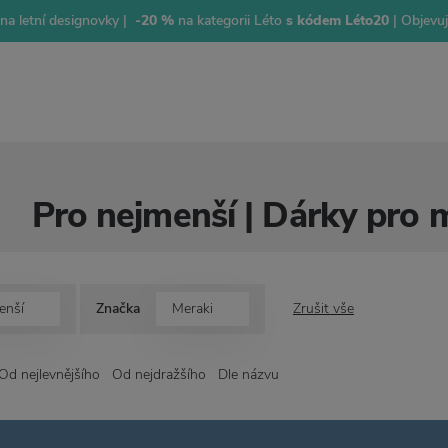
na letní designovky |
-20 %
na kategorii Léto
s kódem Léto20
| Objevu
Pro nejmenší | Dárky pro 
enší
Značka
Meraki
Zrušit vše
Od nejlevnějšího
Od nejdražšího
Dle názvu