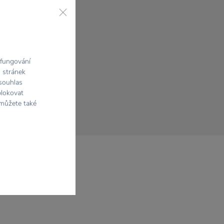
 fungování
h stránek
 souhlas
blokovat
 můžete také