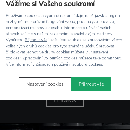
Vážíme si Vašeho soukromí
sebevědomého mužského „já“.
Používáme cookies a vybrané osobní údaje, např. jazyk a region,
nezbytné pro správné fungování webu, pro analýzu provozu,
personalizaci reklamy a obsahu. Informace o užívání našich
stránek sdílíme s našimi reklamními a analytickými partnery.
Novinky
e-mailem
Výběrem „
Přijmout vše
“ udělujete souhlas se zpracováním všech
volitelných druhů cookies pro tyto zmíněné účely. Spravovat
či blokovat jednotlivé druhy cookies můžete v „
Nastavení
cookies
“. Zpracování volitelných cookies můžete také
odmítnout
.
Více informací v
Zásadách používání souborů cookies
.
Odesláním formuláře souhlasím se
Nastavení cookies
Přijmout vše
zpracováním osobních údajů
.
Přihlásit se