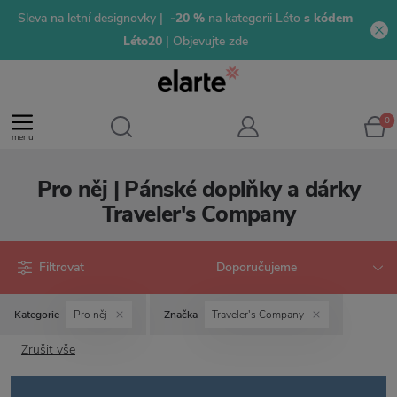
Sleva na letní designovky |
-20 %
na kategorii Léto
s kódem
Léto20
| Objevujte zde
0
menu
Pro něj | Pánské doplňky a dárky
Traveler's Company
Filtrovat
Kategorie
Pro něj
Značka
Traveler's Company
Zrušit vše