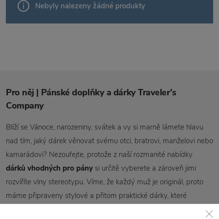
Nebyly nalezeny žádné produkty
Pro něj | Pánské doplňky a dárky Traveler's
Company
Blíží se Vánoce, narozeniny, svátek a vy si marně lámete hlavu
nad tím, jaký dárek věnovat svému otci, bratrovi, manželovi nebo
kamarádovi? Nezoufejte, protože z naší rozmanité nabídky
dárků vhodných pro pány
si určitě vyberete a zároveň jimi
rozvíříte vlny stereotypu. Víme, že každý muž je originál, proto
máme připraveny stylové a přitom praktické dárky, které
vystihnou osobnost jak hravého, tak i vynalézavého, sečtělého či