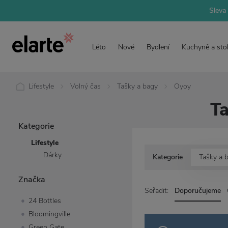
Sleva 
Léto
Nové
Bydlení
Kuchyně a sto
Lifestyle
Volný čas
Tašky a bagy
Oyoy
Ta
Kategorie
Lifestyle
Dárky
Kategorie
Tašky a 
Značka
Seřadit:
Doporučujeme
24 Bottles
Bloomingville
Green Gate