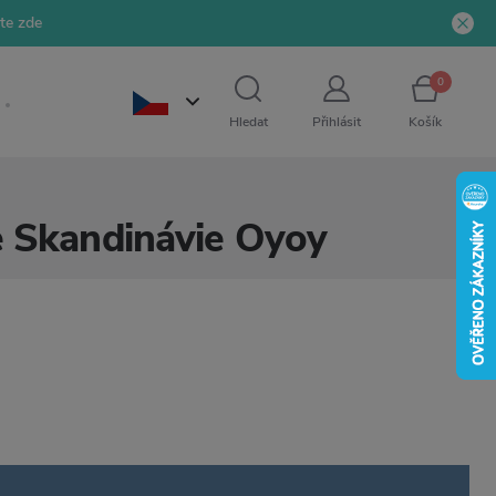
jte zde
0
Hledat
Přihlásit
Košík
ze Skandinávie Oyoy