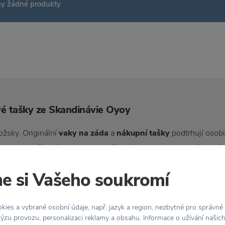
ny žádné produkty
vé tašky ze Skandinávie Oyoy
ožsky. Originální
vaky na záda
a
nákupní tašky
podtrhují osobi
uality a vytříbeného vkusu. V naší nabídce najdete takové, které
esign
a funkčnost jsou hlavními atributy výrobků z této kategorie
e si Vašeho soukromí
ies a vybrané osobní údaje, např. jazyk a region, nezbytné pro správné
ýzu provozu, personalizaci reklamy a obsahu. Informace o užívání našic