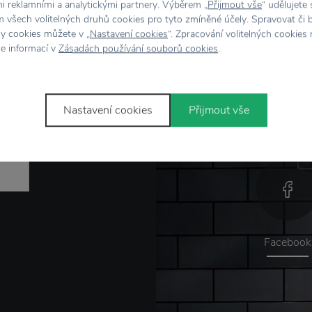
mi reklamními a analytickými partnery. Výběrem „
Přijmout vše
“ udělujete
 všech volitelných druhů cookies pro tyto zmíněné účely. Spravovat či 
hy cookies můžete v „
Nastavení cookies
“. Zpracování volitelných cookies
ce informací v
Zásadách používání souborů cookies
.
Nastavení cookies
Přijmout vše
Facebook