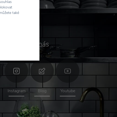
 souhlas
blokovat
 můžete také
Sledujte
nás
Instagram
Blog
Youtube