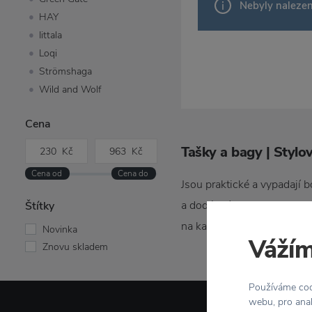
Nebyly naleze
HAY
Iittala
Loqi
Strömshaga
Wild and Wolf
Cena
Tašky a bagy | Stylo
Jsou praktické a vypadají b
a dodávají mu punc individ
Štítky
na každém rohu.
Krásný d
Novinka
Vážím
Znovu skladem
Používáme cook
webu, pro anal