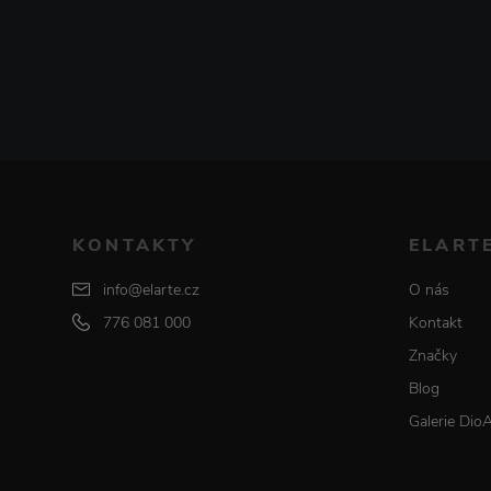
KONTAKTY
ELART
info@elarte.cz
O nás
776 081 000
Kontakt
Značky
Blog
Galerie Dio