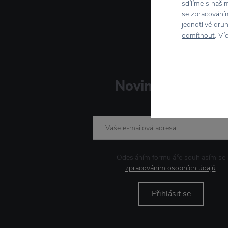
sdílíme s naši
se zpracováním
jednotlivé dru
odmítnout
. Ví
Novinky
e-mailem
Odesláním formuláře souhlasím se
zpracováním osobních údajů
.
Přihlásit se