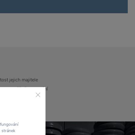
tost jejich majitele
 nejsou běžně k sehnání
.
 fungování
h stránek