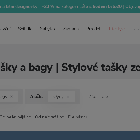
na letní designovky |
-20 %
na kategorii Léto
s kódem Léto20
| Objevu
lování
Svítidla
Nábytek
Zahrada
Pro děti
Lifestyle
šky a bagy | Stylové tašky 
bagy
Značka
Oyoy
Zrušit vše
Od nejlevnějšího
Od nejdražšího
Dle názvu