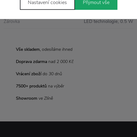
Nastavení cookies
Přijmout vše
Rozměr
Výška 25 cm x průměr 19 cm
Žárovka
LED technologie, 0.5 W
Vše skladem,
odesíláme ihned
Doprava zdarma
nad 2 000 Kč
Vrácení zboží
do 30 dnů
7500+ produktů
na výběr
Showroom
ve Zlíně