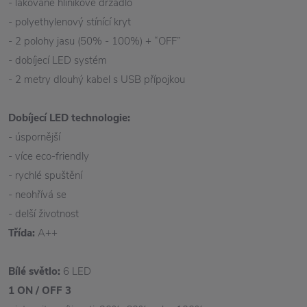
- lakované hliníkové držadlo
- polyethylenový stínící kryt
- 2 polohy jasu (50% - 100%) + “OFF”
- dobíjecí LED systém
- 2 metry dlouhý kabel s USB přípojkou
Dobíjecí LED technologie:
- úspornější
- více eco-friendly
- rychlé spuštění
- neohřívá se
- delší životnost
Třída:
A++
Bílé světlo:
6 LED
1 ON / OFF 3