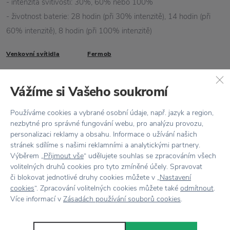
- intenzita svítivosti: 30%, 60% nebo 100%
- životnost baterie: 28 hodin (při 30% intenzitě), 14 hodin (při
60% intenzitě), 8 hodin (při 100% intenzitě)
Venkovní svítidla
Fermob
Vlastnosti
Vážíme si Vašeho soukromí
Kód produktu
361000e
Používáme cookies a vybrané osobní údaje, např. jazyk a region,
nezbytné pro správné fungování webu, pro analýzu provozu,
Balení
Nabíjecí adaptér není součástí balení
personalizaci reklamy a obsahu. Informace o užívání našich
stránek sdílíme s našimi reklamními a analytickými partnery.
Barva
Fialová
Výběrem „
Přijmout vše
“ udělujete souhlas se zpracováním všech
volitelných druhů cookies pro tyto zmíněné účely. Spravovat
Designér
Tristan Lohner
či blokovat jednotlivé druhy cookies můžete v „
Nastavení
cookies
“. Zpracování volitelných cookies můžete také
odmítnout
.
Kolekce
BALAD
Více informací v
Zásadách používání souborů cookies
.
Materiál
Hliník / Polyethylen