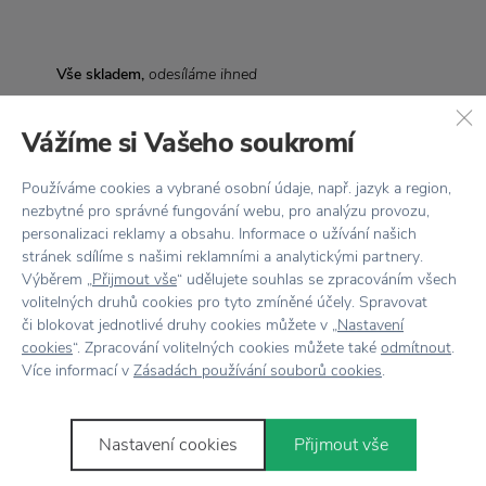
Vše skladem,
odesíláme ihned
Doprava zdarma
nad 2 000 Kč
Vážíme si Vašeho soukromí
Vrácení zboží
do 30 dnů
Používáme cookies a vybrané osobní údaje, např. jazyk a region,
7500+ produktů
na výběr
nezbytné pro správné fungování webu, pro analýzu provozu,
personalizaci reklamy a obsahu. Informace o užívání našich
Showroom
ve Zlíně
stránek sdílíme s našimi reklamními a analytickými partnery.
Výběrem „
Přijmout vše
“ udělujete souhlas se zpracováním všech
volitelných druhů cookies pro tyto zmíněné účely. Spravovat
či blokovat jednotlivé druhy cookies můžete v „
Nastavení
cookies
“. Zpracování volitelných cookies můžete také
odmítnout
.
Více informací v
Zásadách používání souborů cookies
.
Novinky
e-mailem
Nastavení cookies
Přijmout vše