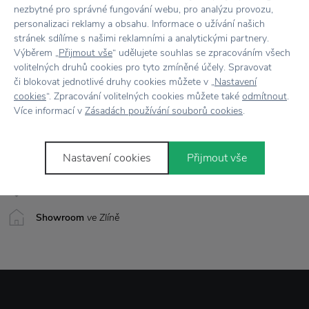
nezbytné pro správné fungování webu, pro analýzu provozu,
Rozměr
Ø: 8 cm x V: 9,8 cm
personalizaci reklamy a obsahu. Informace o užívání našich
stránek sdílíme s našimi reklamními a analytickými partnery.
Vůně
Černý čaj, divoká máta, sušená jablka, skořice
Výběrem „
Přijmout vše
“ udělujete souhlas se zpracováním všech
volitelných druhů cookies pro tyto zmíněné účely. Spravovat
či blokovat jednotlivé druhy cookies můžete v „
Nastavení
cookies
“. Zpracování volitelných cookies můžete také
odmítnout
.
Vše skladem,
odesíláme ihned
Více informací v
Zásadách používání souborů cookies
.
Doprava zdarma
nad 2 000 Kč
Nastavení cookies
Přijmout vše
Vrácení zboží
do 30 dnů
7500+ produktů
na výběr
Showroom
ve Zlíně