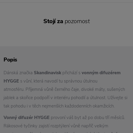
Stojí za
pozornost
Popis
Dánská značka
Skandinavisk
přichází s
vonným difuzérem
HYGGE
s vůní, která navodí tu správnou útulnou
atmosféru. Příjemná vůně černého čaje, divoké máty, sušených
jablek a skořice podpoří v interiéru pohodlí a útulnost. Užívejte si
tak pohodu i v těch nejmenších každodenních okamžicích.
Vonný difuzér HYGGE
provoní váš byt až po dobu tří měsíců.
Rákosové tyčinky zajistí rozptýlení vůně napříč velkým