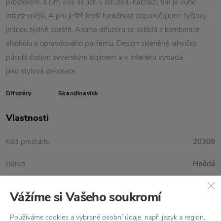
prostorem, a čím více se jich v difuzéru nachází, tím je vůně
intenzivnější. A pro ještě lepší funkčnost doporučujeme tyčinky
jednou týdně obrátit. Aroma difuzéru se skládá z kombinace
alkoholu a opravdového parfému. Design skleněné lahvičky
působí čistým severským dojmem a v interiéru vypadá
jako stylová dekorace.
Difuzéry
Skandinavisk
Vlastnosti
Kód produktu
20309
Barva
Hnědá
Materiál
Sklo / Rákos
Vážíme si Vašeho soukromí
Objem
200 ml
Používáme cookies a vybrané osobní údaje, např. jazyk a region,