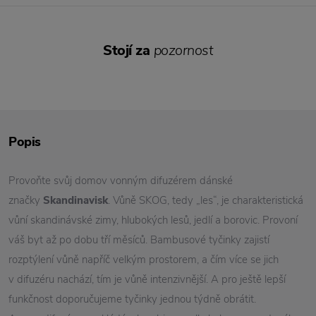
Stojí za
pozornost
Popis
Provoňte svůj domov vonným difuzérem dánské
značky
Skandinavisk
. Vůně SKOG, tedy „les“, je charakteristická
vůní skandinávské zimy, hlubokých lesů, jedlí a borovic. Provoní
váš byt až po dobu tří měsíců. Bambusové tyčinky zajistí
rozptýlení vůně napříč velkým prostorem, a čím více se jich
v difuzéru nachází, tím je vůně intenzivnější. A pro ještě lepší
funkčnost doporučujeme tyčinky jednou týdně obrátit.