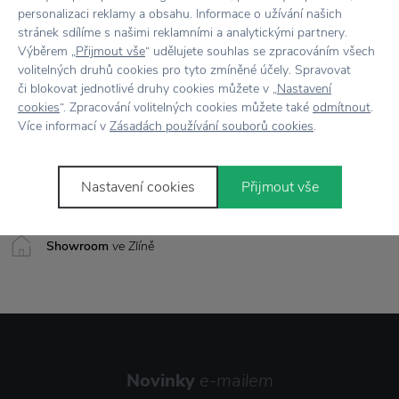
personalizaci reklamy a obsahu. Informace o užívání našich
Vyrobeno
Ve F
stránek sdílíme s našimi reklamními a analytickými partnery.
Výběrem „
Přijmout vše
“ udělujete souhlas se zpracováním všech
volitelných druhů cookies pro tyto zmíněné účely. Spravovat
či blokovat jednotlivé druhy cookies můžete v „
Nastavení
Vše skladem,
odesíláme ihned
cookies
“. Zpracování volitelných cookies můžete také
odmítnout
.
Více informací v
Zásadách používání souborů cookies
.
Doprava zdarma
nad 2 000 Kč
Vrácení zboží
do 30 dnů
Nastavení cookies
Přijmout vše
7500+ produktů
na výběr
Showroom
ve Zlíně
Novinky
e-mailem