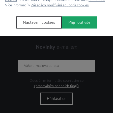
Více informací v
Zásadách používání souborů cookies
.
Showroom
ve Zlíně
Nastavení cookies
Přijmout vše
Novinky
e-mailem
Odesláním formuláře souhlasím se
zpracováním osobních údajů
.
Přihlásit se