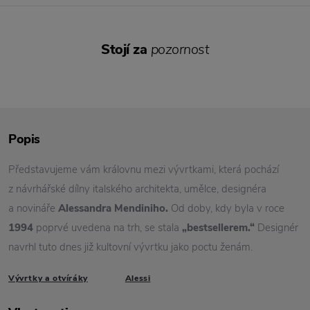
Stojí za
pozornost
Popis
Představujeme vám královnu mezi vývrtkami, která pochází
z návrhářské dílny italského architekta, umělce, designéra
a novináře
Alessandra Mendiniho.
Od doby, kdy byla v roce
1994
poprvé uvedena na trh, se stala
„bestsellerem.“
Designér
navrhl tuto dnes již kultovní vývrtku jako poctu ženám.
Vývrtky a otvíráky
Alessi