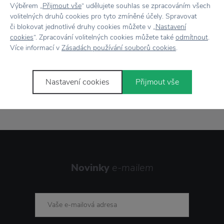
Výběrem „
Přijmout vše
“ udělujete souhlas se zpracováním všech
Vše skladem,
odesíláme ihned
volitelných druhů cookies pro tyto zmíněné účely. Spravovat
či blokovat jednotlivé druhy cookies můžete v „
Nastavení
Doprava zdarma
nad 2 000 Kč
cookies
“. Zpracování volitelných cookies můžete také
odmítnout
.
Více informací v
Zásadách používání souborů cookies
.
Vrácení zboží
do 30 dnů
7500+ produktů
na výběr
Nastavení cookies
Přijmout vše
Showroom
ve Zlíně
Novinky
e-mailem