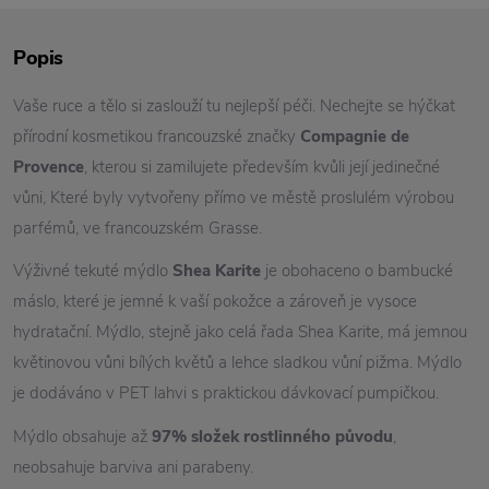
Popis
Vaše ruce a tělo si zaslouží tu nejlepší péči. Nechejte se hýčkat
přírodní kosmetikou francouzské značky
Compagnie de
Provence
, kterou si zamilujete především kvůli její jedinečné
vůni, Které byly vytvořeny přímo ve městě proslulém výrobou
parfémů, ve francouzském Grasse.
Výživné tekuté mýdlo
Shea Karite
je obohaceno o bambucké
máslo, které je jemné k vaší pokožce a zároveň je vysoce
hydratační. Mýdlo, stejně jako celá řada Shea Karite, má jemnou
květinovou vůni bílých květů a lehce sladkou vůní pižma. Mýdlo
je dodáváno v PET lahvi s praktickou dávkovací pumpičkou.
Mýdlo obsahuje až
97% složek rostlinného původu
,
neobsahuje barviva ani parabeny.