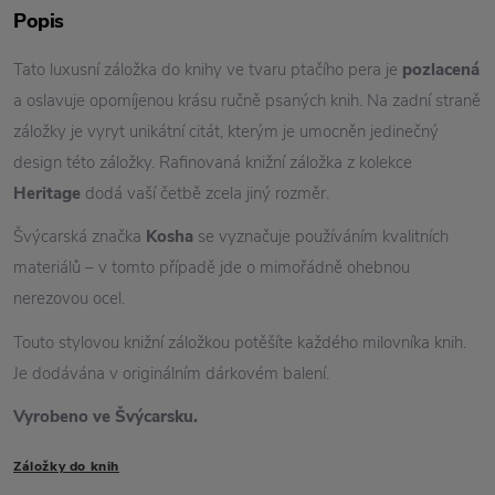
Popis
Tato luxusní záložka do knihy ve tvaru ptačího pera je
pozlacená
a oslavuje opomíjenou krásu ručně psaných knih. Na zadní straně
záložky je vyryt unikátní citát, kterým je umocněn jedinečný
design této záložky. Rafinovaná knižní záložka z kolekce
Heritage
dodá vaší četbě zcela jiný rozměr.
Švýcarská značka
Kosha
se vyznačuje používáním kvalitních
materiálů – v tomto případě jde o mimořádně ohebnou
nerezovou ocel.
Touto stylovou knižní záložkou potěšíte každého milovníka knih.
Je dodávána v originálním dárkovém balení.
Vyrobeno ve Švýcarsku.
Záložky do knih