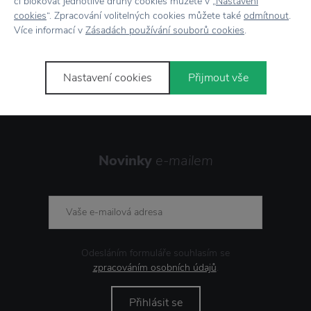
Vrácení zboží
do 30 dnů
či blokovat jednotlivé druhy cookies můžete v „
Nastavení
cookies
“. Zpracování volitelných cookies můžete také
odmítnout
.
7500+ produktů
na výběr
Více informací v
Zásadách používání souborů cookies
.
Showroom
ve Zlíně
Nastavení cookies
Přijmout vše
Novinky
e-mailem
Odesláním formuláře souhlasím se
zpracováním osobních údajů
.
Přihlásit se