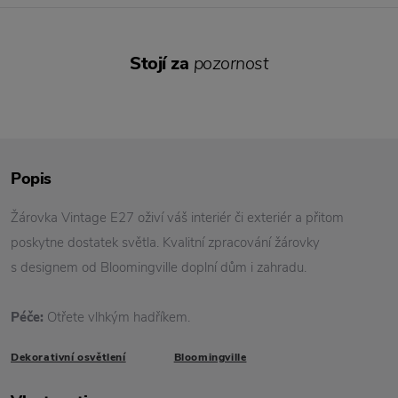
Stojí za
pozornost
Popis
Žárovka Vintage E27 oživí váš interiér či exteriér a přitom
poskytne dostatek světla. Kvalitní zpracování žárovky
s designem od Bloomingville doplní dům i zahradu.
Péče:
Otřete vlhkým hadříkem.
Dekorativní osvětlení
Bloomingville