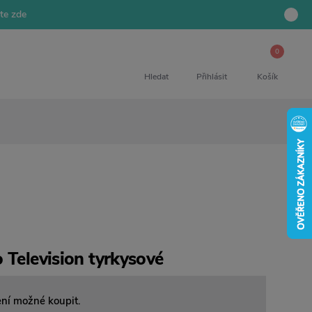
jte zde
0
Hledat
Přihlásit
Košík
 Television tyrkysové
ení možné koupit.