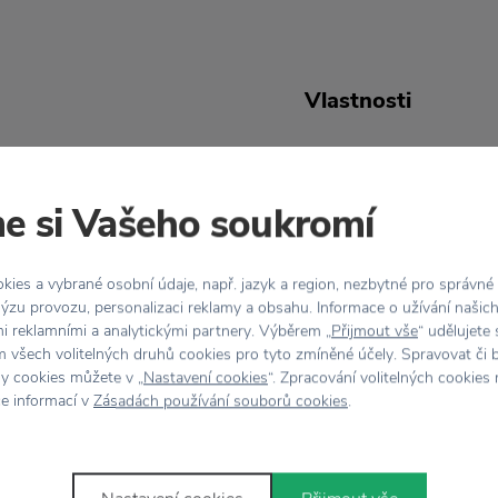
Vlastnosti
brita v televizi si možná
Kód produktu
adla od dánské designové
e si Vašeho soukromí
EAN
 měkkého plastu
o nebo vintage televizi.
Barva
ies a vybrané osobní údaje, např. jazyk a region, nezbytné pro správné
stu se stane
ýzu provozu, personalizaci reklamy a obsahu. Informace o užívání našic
ni.
mi reklamními a analytickými partnery. Výběrem „
Přijmout vše
“ udělujete
Designér
 všech volitelných druhů cookies pro tyto zmíněné účely. Spravovat či 
, kterou je opatřeno.
hy cookies můžete v „
Nastavení cookies
“. Zpracování volitelných cookies
ce informací v
Zásadách používání souborů cookies
.
Materiál
Rozměr