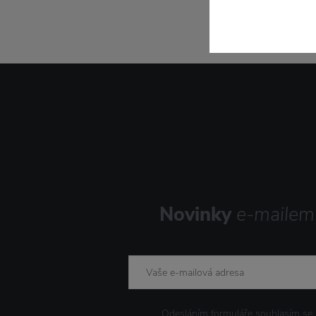
Novinky
e-mailem
Odesláním formuláře souhlasím se