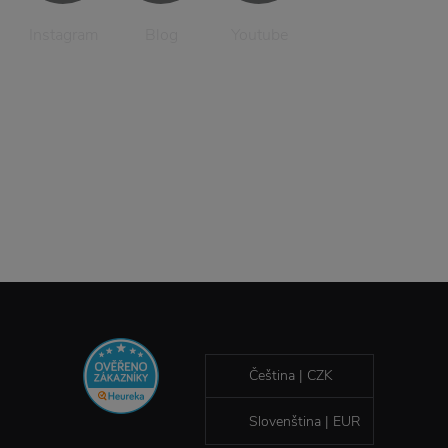
Instagram
Blog
Youtube
Čeština | CZK
Slovenština | EUR