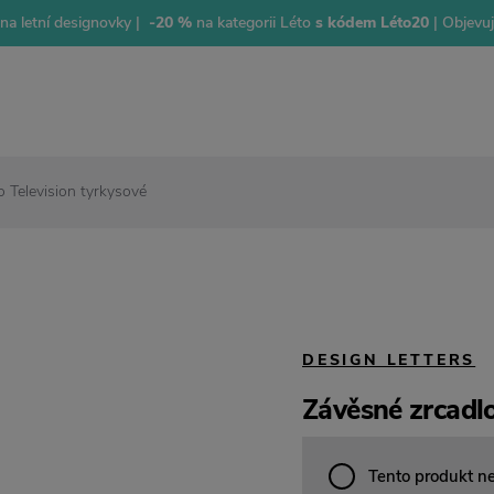
na letní designovky |
-20 %
na kategorii Léto
s kódem Léto20
| Objevu
 Television tyrkysové
DESIGN LETTERS
Závěsné zrcadlo
Tento produkt n