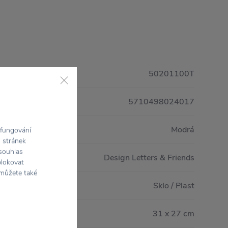
50201100T
5710498024017
Modrá
 fungování
h stránek
 souhlas
Design Letters & Friends
blokovat
 můžete také
Sklo / Plast
31 x 27 cm