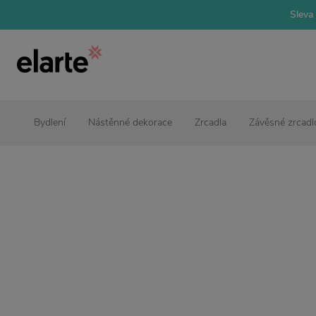
Sleva 
Bydlení
Nástěnné dekorace
Zrcadla
Závěsné zrcadlo