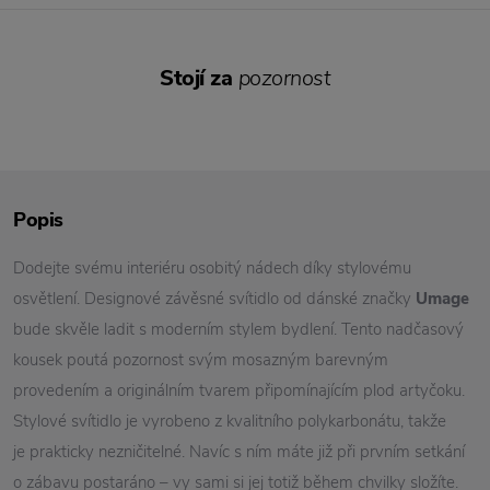
Stojí za
pozornost
Popis
Dodejte svému interiéru osobitý nádech díky stylovému
osvětlení. Designové závěsné svítidlo od dánské značky
Umage
bude skvěle ladit s moderním stylem bydlení. Tento nadčasový
kousek poutá pozornost svým mosazným barevným
provedením a originálním tvarem připomínajícím plod artyčoku.
Stylové svítidlo je vyrobeno z kvalitního polykarbonátu, takže
je prakticky nezničitelné. Navíc s ním máte již při prvním setkání
o zábavu postaráno – vy sami si jej totiž během chvilky složíte.