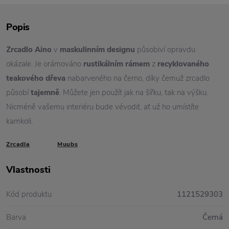
Popis
Zrcadlo Aino
v
maskulinním designu
působiví opravdu
okázale. Je orámováno
rustikálním rámem
z
recyklovaného
teakového dřeva
nabarveného na černo, díky čemuž zrcadlo
působí
tajemně
. Můžete jen použít jak na šířku, tak na výšku.
Nicméně vašemu interiéru bude vévodit, ať už ho umístíte
kamkoli.
Zrcadla
Muubs
Vlastnosti
Kód produktu
1121529303
Barva
Černá