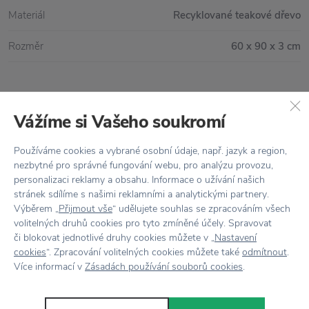
Materiál
Recyklované teakové dřevo
Rozměr
60 x 90 x 3 cm
Vše skladem,
odesíláme ihned
Vážíme si Vašeho soukromí
Doprava zdarma
nad 2 000 Kč
Používáme cookies a vybrané osobní údaje, např. jazyk a region,
Vrácení zboží
do 30 dnů
nezbytné pro správné fungování webu, pro analýzu provozu,
personalizaci reklamy a obsahu. Informace o užívání našich
7500+ produktů
na výběr
stránek sdílíme s našimi reklamními a analytickými partnery.
Výběrem „
Přijmout vše
“ udělujete souhlas se zpracováním všech
Showroom
ve Zlíně
volitelných druhů cookies pro tyto zmíněné účely. Spravovat
či blokovat jednotlivé druhy cookies můžete v „
Nastavení
cookies
“. Zpracování volitelných cookies můžete také
odmítnout
.
Více informací v
Zásadách používání souborů cookies
.