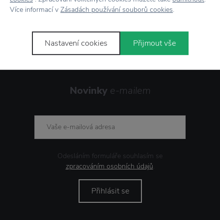
Více informací v
Zásadách používání souborů cookies
.
Showroom
ve Zlíně
Nastavení cookies
Přijmout vše
Novinky
e-mailem
Odesláním formuláře souhlasím se
zpracováním osobních údajů
.
Přihlásit se