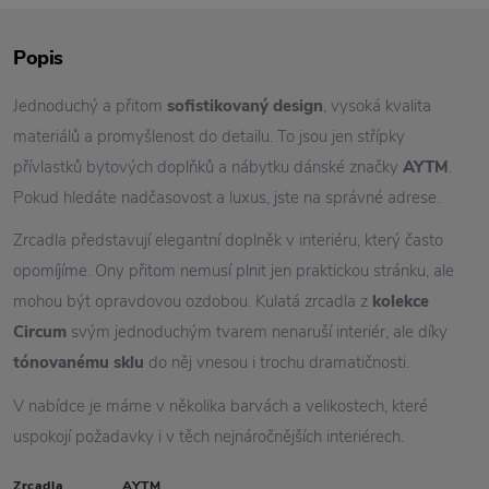
Popis
Jednoduchý a přitom
sofistikovaný design
, vysoká kvalita
materiálů a promyšlenost do detailu. To jsou jen střípky
přívlastků bytových doplňků a nábytku dánské značky
AYTM
.
Pokud hledáte nadčasovost a luxus, jste na správné adrese.
Zrcadla představují elegantní doplněk v interiéru, který často
opomíjíme. Ony přitom nemusí plnit jen praktickou stránku, ale
mohou být opravdovou ozdobou. Kulatá zrcadla z
kolekce
Circum
svým jednoduchým tvarem nenaruší interiér, ale díky
tónovanému sklu
do něj vnesou i trochu dramatičnosti.
V nabídce je máme v několika barvách a velikostech, které
uspokojí požadavky i v těch nejnáročnějších interiérech.
Zrcadla
AYTM